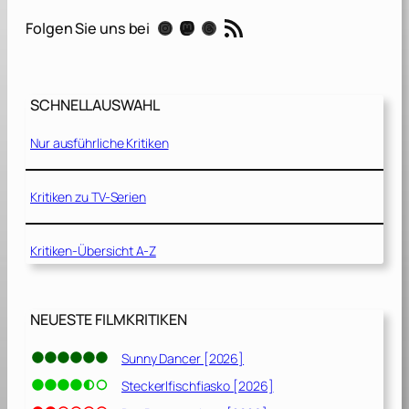
W
RSS-Feed
Instagram
Mastodon
Threads
Folgen Sie uns bei
o
r
l
d
SCHNELLAUSWAHL
–
Nur ausführliche Kritiken
S
t
a
Kritiken zu TV-Serien
f
f
Kritiken-Übersicht A-Z
e
l
1
NEUESTE FILMKRITIKEN
[
2
Sunny Dancer [2026]
0
Steckerlfischfiasko [2026]
2