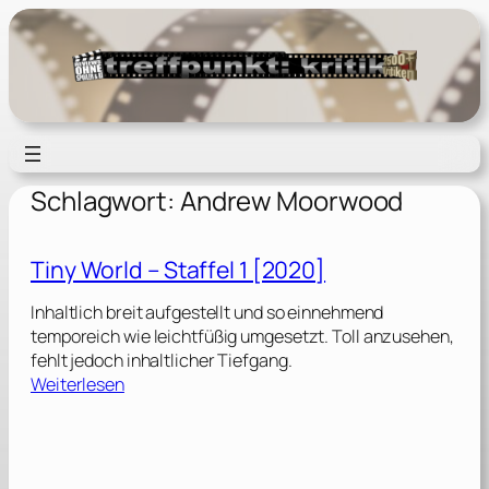
Zum
Inhalt
springen
Schlagwort:
Andrew Moorwood
Tiny World – Staffel 1 [2020]
Inhaltlich breit aufgestellt und so einnehmend
temporeich wie leichtfüßig umgesetzt. Toll anzusehen,
fehlt jedoch inhaltlicher Tiefgang.
:
Weiterlesen
T
i
n
y