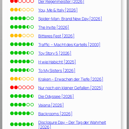
0
Der Regenmeister [2026]
]
You, Me & Italy [2026]
Spider-Man: Brand New Day [2026]
The Invite [2026]
Bitteres Fest [2026]
Traffic – Macht des Kartells [2000]
Toy Story 5 [2026]
H wie Habicht [2025]
To My Sisters [2026]
Kraken – Erwachen der Tiefe [2026]
Nur noch ein kleiner Gefallen [2025]
Die Odyssee [2026]
Vaiana [2026]
Backrooms [2026]
Disclosure Day – Der Tag der Wahrheit
[2026]