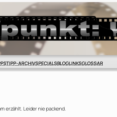
BLOG
GLOSSAR
PPS
TIPP-ARCHIV
SPECIALS
LINKS
am erzählt. Leider nie packend.