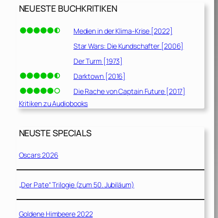
NEUESTE BUCHKRITIKEN
Medien in der Klima-Krise [2022]
Star Wars: Die Kundschafter [2006]
Der Turm [1973]
Darktown [2016]
Die Rache von Captain Future [2017]
Kritiken zu Audiobooks
NEUSTE SPECIALS
Oscars 2026
„Der Pate“ Trilogie (zum 50. Jubiläum)
Goldene Himbeere 2022