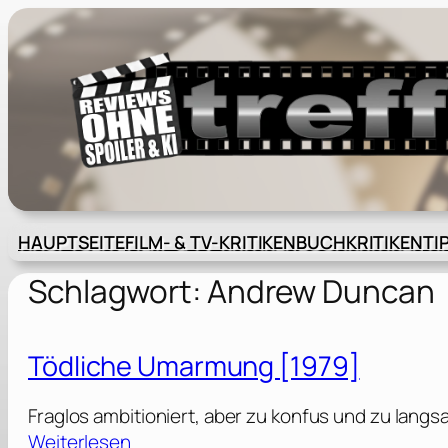
Zum
Inhalt
springen
HAUPTSEITE
FILM- & TV-KRITIKEN
BUCHKRITIKEN
TI
Schlagwort:
Andrew Duncan
Tödliche Umarmung [1979]
Fraglos ambitioniert, aber zu konfus und zu langs
:
Weiterlesen