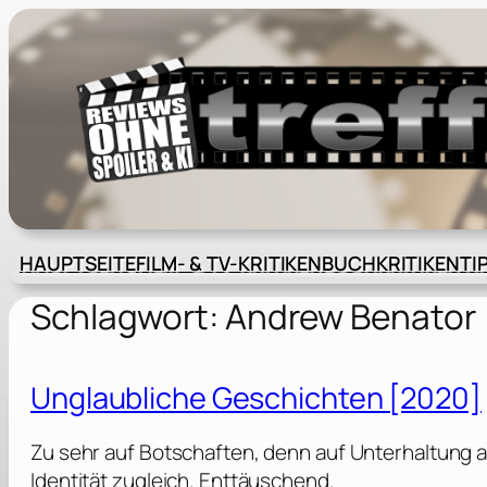
Zum
Inhalt
springen
HAUPTSEITE
FILM- & TV-KRITIKEN
BUCHKRITIKEN
TI
Schlagwort:
Andrew Benator
Unglaubliche Geschichten [2020]
Zu sehr auf Botschaften, denn auf Unterhaltung a
Identität zugleich. Enttäuschend.