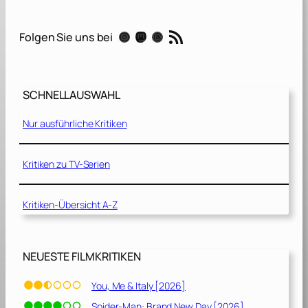
n
g
RSS-Feed
Instagram
Mastodon
Threads
Folgen Sie uns bei
e
:
G
r
SCHNELLAUSWAHL
e
n
Nur ausführliche Kritiken
z
f
ä
Kritiken zu TV-Serien
l
l
Kritiken-Übersicht A-Z
e
d
e
s
NEUESTE FILMKRITIKEN
F
B
You, Me & Italy [2026]
I
Spider-Man: Brand New Day [2026]