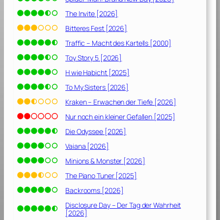
–
The Invite [2026]
S
Bitteres Fest [2026]
t
Traffic – Macht des Kartells [2000]
a
f
Toy Story 5 [2026]
f
H wie Habicht [2025]
e
To My Sisters [2026]
l
Kraken – Erwachen der Tiefe [2026]
3
Nur noch ein kleiner Gefallen [2025]
[
Die Odyssee [2026]
2
0
Vaiana [2026]
1
Minions & Monster [2026]
0
The Piano Tuner [2025]
/
Backrooms [2026]
2
Disclosure Day – Der Tag der Wahrheit
0
[2026]
1