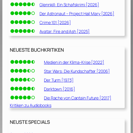
Glennkill: Ein Schafskrimi [2026]
1
]
Der Astronaut – Project Hail Mary [2026]
Crime 101 [2026]
Avatar: Fire and Ash [2025]
NEUESTE BUCHKRITIKEN
Medien in der Klima-Krise [2022]
Star Wars: Die Kundschafter [2006]
Der Turm [1973]
Darktown [2016]
Die Rache von Captain Future [2017]
Kritiken zu Audiobooks
NEUSTE SPECIALS