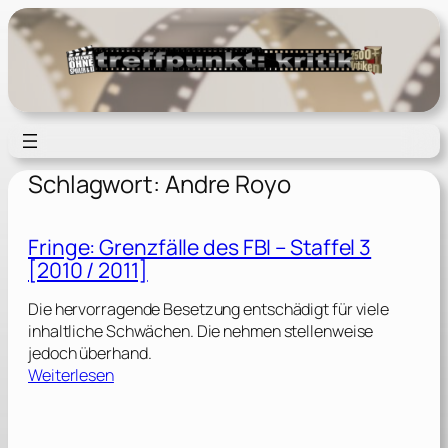
Zum
Inhalt
springen
Schlagwort:
Andre Royo
Fringe: Grenzfälle des FBI – Staffel 3
[2010 / 2011]
Die hervorragende Besetzung entschädigt für viele
inhaltliche Schwächen. Die nehmen stellenweise
jedoch überhand.
:
Weiterlesen
F
r
i