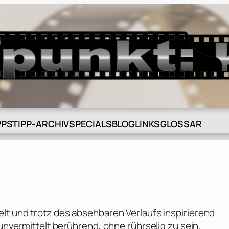
BLOG
GLOSSAR
PPS
TIPP-ARCHIV
SPECIALS
LINKS
lt und trotz des absehbaren Verlaufs inspirierend
 unvermittelt berührend, ohne rührselig zu sein.