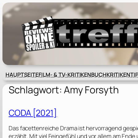
Zum
Inhalt
springen
HAUPTSEITE
FILM- & TV-KRITIKEN
BUCHKRITIKEN
TI
Schlagwort:
Amy Forsyth
CODA [2021]
Das facettenreiche Drama ist hervorragend gespie
erzählt. Mit viel Feingefühl und vor allem am Ende