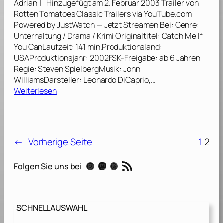
Adrian | Hinzugefügt am 2. Februar 2003 Trailer von
s
Rotten Tomatoes Classic Trailers via YouTube.com
t
Powered by JustWatch — Jetzt Streamen Bei: Genre:
ä
Unterhaltung / Drama / Krimi Originaltitel: Catch Me If
n
You CanLaufzeit: 141 min.Produktionsland:
d
USAProduktionsjahr: 2002FSK-Freigabe: ab 6 Jahren
e
Regie: Steven SpielbergMusik: John
h
WilliamsDarsteller: Leonardo DiCaprio,…
a
:
Weiterlesen
l
C
b
a
e
t
r
c
a
←
Vorherige Seite
1
2
h
b
M
z
RSS-Feed
Instagram
Mastodon
Threads
Folgen Sie uns bei
e
u
I
g
f
e
Y
b
SCHNELLAUSWAHL
o
e
u