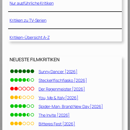
n
Nur ausführliche Kritiken
C
!
a
o
n
Kritiken zu TV-Serien
d
[
e
2
r
0
Kritiken-Übersicht A-Z
:
0
S
2
c
]
NEUESTE FILMKRITIKEN
h
e
Sunny Dancer [2026]
i
d
Steckerlfischfiasko [2026]
e
Der Regenmeister [2026]
n
You, Me & Italy [2026]
i
s
Spider-Man: Brand New Day [2026]
t
The Invite [2026]
s
ü
Bitteres Fest [2026]