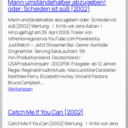
Mann umständehalber abzugeben!
u
oder: Scheiden ist süß [2002]
b
e
Mann umständehalber abzugeben! oder: Scheiden ist
n
süß [2002] Wertung: | Kritik von Jens Adrian |
s
Hinzugefügt am 29. April 2006 Trailer von
f
isthemoviegood via YouTube.com Powered by
r
JustWatch — Jetzt Streamen Bei: Genre: Komödie
a
Originaltitel: Serving SaraLaufzeit: 99
g
min.Produktionsland: Deutschland /
e
USAProduktionsjahr: 2002FSK-Freigabe: ab 12 Jahren
[
Regie: Reginald HudlinMusik: Marcus MillerDarsteller:
2
Matthew Perry, Elizabeth Hurley, Vincent Pastore,
0
Bruce Campbell,…
0
:
Weiterlesen
8
M
]
a
n
Catch Me If You Can [2002]
n
u
Catch Me If You Can [2002] Wertung: | Kritik von Jens
m