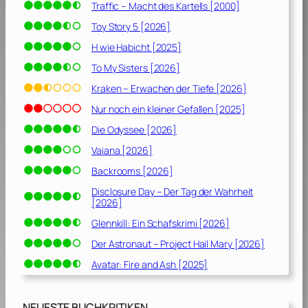
ß
Traffic – Macht des Kartells [2000]
[
Toy Story 5 [2026]
2
0
H wie Habicht [2025]
0
To My Sisters [2026]
2
Kraken – Erwachen der Tiefe [2026]
]
Nur noch ein kleiner Gefallen [2025]
Die Odyssee [2026]
Vaiana [2026]
Backrooms [2026]
Disclosure Day – Der Tag der Wahrheit
[2026]
Glennkill: Ein Schafskrimi [2026]
Der Astronaut – Project Hail Mary [2026]
Avatar: Fire and Ash [2025]
NEUESTE BUCHKRITIKEN