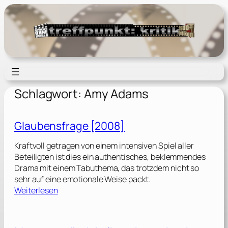
Zum
Inhalt
springen
Schlagwort:
Amy Adams
Glaubensfrage [2008]
Kraftvoll getragen von einem intensiven Spiel aller
Beteiligten ist dies ein authentisches, beklemmendes
Drama mit einem Tabuthema, das trotzdem nicht so
sehr auf eine emotionale Weise packt.
:
Weiterlesen
G
l
a