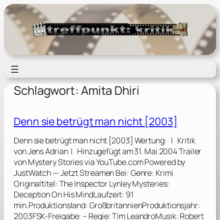
Zum
Inhalt
springen
Schlagwort:
Amita Dhiri
Denn sie betrügt man nicht [2003]
Denn sie betrügt man nicht [2003] Wertung: | Kritik
von Jens Adrian | Hinzugefügt am 31. Mai 2004 Trailer
von Mystery Stories via YouTube.com Powered by
JustWatch — Jetzt Streamen Bei: Genre: Krimi
Originaltitel: The Inspector Lynley Mysteries:
Deception On His MindLaufzeit: 91
min.Produktionsland: GroßbritannienProduktionsjahr:
2003FSK-Freigabe: – Regie: Tim LeandroMusik: Robert