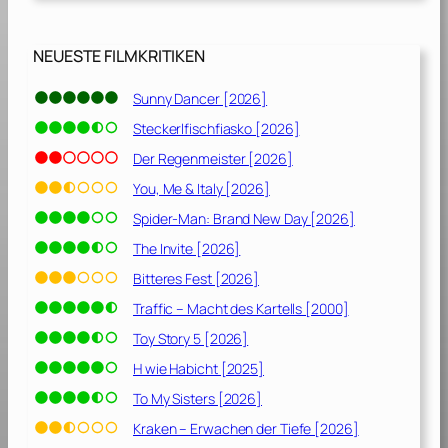
n
i
c
NEUESTE FILMKRITIKEN
h
t
Sunny Dancer [2026]
[
Steckerlfischfiasko [2026]
2
0
Der Regenmeister [2026]
0
You, Me & Italy [2026]
3
Spider-Man: Brand New Day [2026]
]
The Invite [2026]
Bitteres Fest [2026]
Traffic – Macht des Kartells [2000]
Toy Story 5 [2026]
H wie Habicht [2025]
To My Sisters [2026]
Kraken – Erwachen der Tiefe [2026]