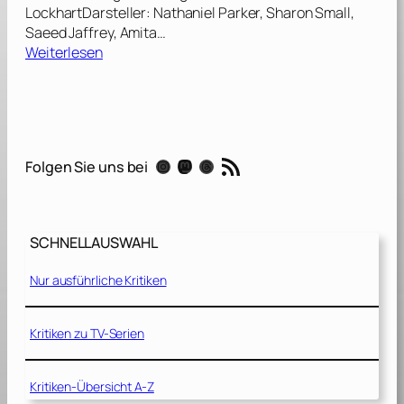
LockhartDarsteller: Nathaniel Parker, Sharon Small,
Saeed Jaffrey, Amita…
:
Weiterlesen
D
e
n
n
s
RSS-Feed
Instagram
Mastodon
Threads
Folgen Sie uns bei
i
e
b
e
SCHNELLAUSWAHL
t
r
Nur ausführliche Kritiken
ü
g
t
Kritiken zu TV-Serien
m
a
Kritiken-Übersicht A-Z
n