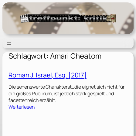
Zum
Inhalt
springen
Schlagwort:
Amari Cheatom
Roman J. Israel, Esq. [2017]
Die sehenswerte Charakterstudie eignet sich nicht für
ein großes Publikum, ist jedoch stark gespielt und
facettenreich erzählt.
:
Weiterlesen
R
o
m
a