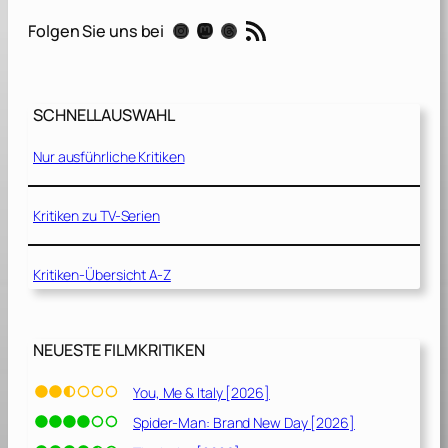
n
RSS-Feed
Instagram
Mastodon
Threads
Folgen Sie uns bei
J
.
I
s
SCHNELLAUSWAHL
r
a
Nur ausführliche Kritiken
e
l
,
Kritiken zu TV-Serien
E
s
Kritiken-Übersicht A-Z
q
.
[
2
NEUESTE FILMKRITIKEN
0
1
You, Me & Italy [2026]
7
Spider-Man: Brand New Day [2026]
]