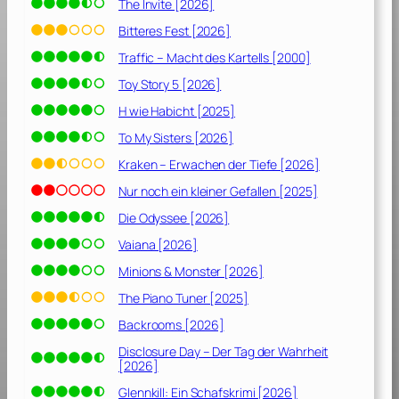
[
The Invite [2026]
2
Bitteres Fest [2026]
0
Traffic – Macht des Kartells [2000]
2
0
Toy Story 5 [2026]
]
H wie Habicht [2025]
To My Sisters [2026]
Kraken – Erwachen der Tiefe [2026]
Nur noch ein kleiner Gefallen [2025]
Die Odyssee [2026]
Vaiana [2026]
Minions & Monster [2026]
The Piano Tuner [2025]
Backrooms [2026]
Disclosure Day – Der Tag der Wahrheit
[2026]
Glennkill: Ein Schafskrimi [2026]