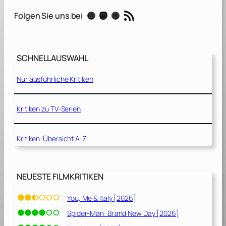
r
RSS-Feed
Instagram
Mastodon
Threads
Folgen Sie uns bei
w
a
t
e
SCHNELLAUSWAHL
r
Nur ausführliche Kritiken
–
E
s
Kritiken zu TV-Serien
i
s
Kritiken-Übersicht A-Z
t
e
r
w
NEUESTE FILMKRITIKEN
a
c
You, Me & Italy [2026]
h
Spider-Man: Brand New Day [2026]
t