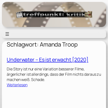
Zum
Inhalt
springen
Schlagwort:
Amanda Troop
Underwater – Es ist erwacht [2020]
Die Story ist nur eine Variation besserer Filme,
ärgerlicher ist allerdings, dass der Film nichts daraus zu
machen weiß. Schade.
:
Weiterlesen
U
n
d
e