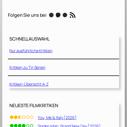
e
d
RSS-Feed
Instagram
Mastodon
Threads
Folgen Sie uns bei
h
o
f
d
SCHNELLAUSWAHL
e
r
Nur ausführliche Kritiken
K
u
s
Kritiken zu TV-Serien
c
h
Kritiken-Übersicht A-Z
e
l
t
i
NEUESTE FILMKRITIKEN
e
r
You, Me & Italy [2026]
e
Spider-Man: Brand New Day [2026]