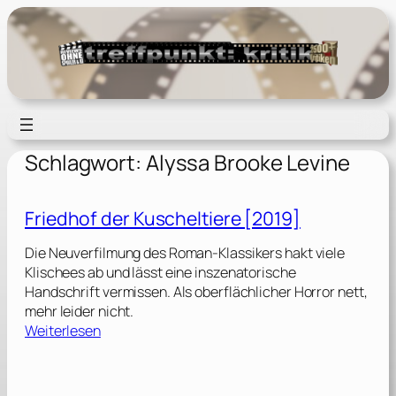
Zum
Inhalt
springen
Schlagwort:
Alyssa Brooke Levine
Friedhof der Kuscheltiere [2019]
Die Neuverfilmung des Roman-Klassikers hakt viele
Klischees ab und lässt eine inszenatorische
Handschrift vermissen. Als oberflächlicher Horror nett,
mehr leider nicht.
:
Weiterlesen
F
r
i