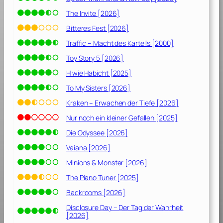
[
2
The Invite [2026]
0
Bitteres Fest [2026]
1
Traffic – Macht des Kartells [2000]
9
]
Toy Story 5 [2026]
H wie Habicht [2025]
To My Sisters [2026]
Kraken – Erwachen der Tiefe [2026]
Nur noch ein kleiner Gefallen [2025]
Die Odyssee [2026]
Vaiana [2026]
Minions & Monster [2026]
The Piano Tuner [2025]
Backrooms [2026]
Disclosure Day – Der Tag der Wahrheit
[2026]