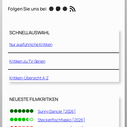
i
RSS-Feed
Instagram
Mastodon
Threads
Folgen Sie uns bei
m
a
–
SCHNELLAUSWAHL
D
i
Nur ausführliche Kritiken
e
A
s
Kritiken zu TV-Serien
t
r
Kritiken-Übersicht A-Z
o
n
a
u
NEUESTE FILMKRITIKEN
t
i
Sunny Dancer [2026]
n
Steckerlfischfiasko [2026]
[