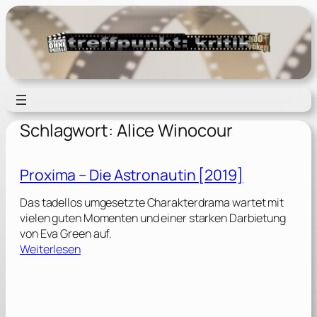
Zum
Inhalt
springen
Schlagwort:
Alice Winocour
Proxima – Die Astronautin [2019]
Das tadellos umgesetzte Charakterdrama wartet mit
vielen guten Momenten und einer starken Darbietung
von Eva Green auf.
:
Weiterlesen
P
r
o
x