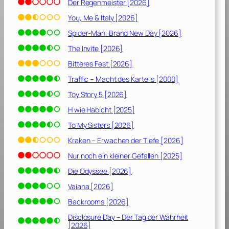
2
Der Regenmeister [2026]
0
You, Me & Italy [2026]
1
Spider-Man: Brand New Day [2026]
9
]
The Invite [2026]
Bitteres Fest [2026]
Traffic – Macht des Kartells [2000]
Toy Story 5 [2026]
H wie Habicht [2025]
To My Sisters [2026]
Kraken – Erwachen der Tiefe [2026]
Nur noch ein kleiner Gefallen [2025]
Die Odyssee [2026]
Vaiana [2026]
Backrooms [2026]
Disclosure Day – Der Tag der Wahrheit
[2026]