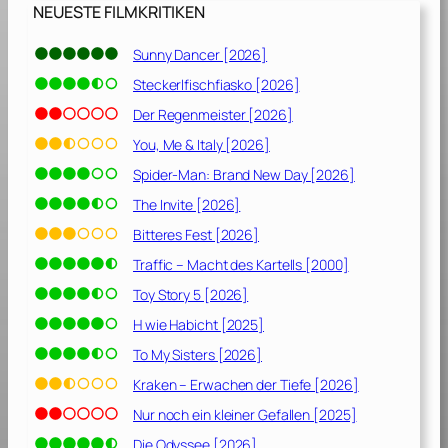
0
NEUESTE FILMKRITIKEN
1
0
Sunny Dancer [2026]
]
Steckerlfischfiasko [2026]
Der Regenmeister [2026]
You, Me & Italy [2026]
Spider-Man: Brand New Day [2026]
The Invite [2026]
Bitteres Fest [2026]
Traffic – Macht des Kartells [2000]
Toy Story 5 [2026]
H wie Habicht [2025]
To My Sisters [2026]
Kraken – Erwachen der Tiefe [2026]
Nur noch ein kleiner Gefallen [2025]
Die Odyssee [2026]