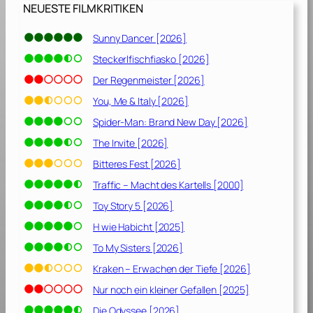
0
NEUESTE FILMKRITIKEN
1
0
Sunny Dancer [2026]
]
Steckerlfischfiasko [2026]
Der Regenmeister [2026]
You, Me & Italy [2026]
Spider-Man: Brand New Day [2026]
The Invite [2026]
Bitteres Fest [2026]
Traffic – Macht des Kartells [2000]
Toy Story 5 [2026]
H wie Habicht [2025]
To My Sisters [2026]
Kraken – Erwachen der Tiefe [2026]
Nur noch ein kleiner Gefallen [2025]
Die Odyssee [2026]