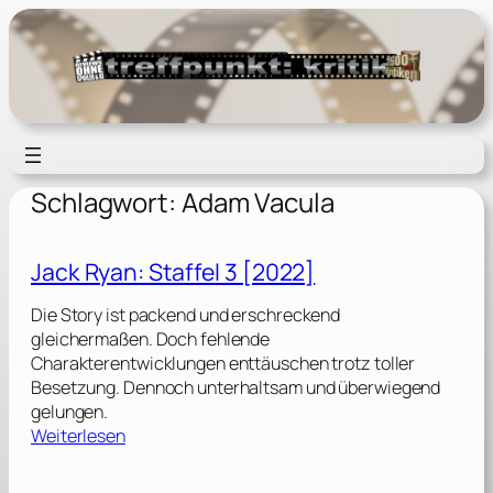
Zum
Inhalt
springen
Schlagwort:
Adam Vacula
Jack Ryan: Staffel 3 [2022]
Die Story ist packend und erschreckend
gleichermaßen. Doch fehlende
Charakterentwicklungen enttäuschen trotz toller
Besetzung. Dennoch unterhaltsam und überwiegend
gelungen.
:
Weiterlesen
J
a