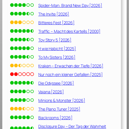
2
Spider-Man: Brand New Day [2026]
]
The Invite [2026]
Bitteres Fest [2026]
Traffic – Macht des Kartells [2000]
Toy Story 5 [2026]
H wie Habicht [2025]
To My Sisters [2026]
Kraken – Erwachen der Tiefe [2026]
Nur noch ein kleiner Gefallen [2025]
Die Odyssee [2026]
Vaiana [2026]
Minions & Monster [2026]
The Piano Tuner [2025]
Backrooms [2026]
Disclosure Day – Der Tag der Wahrheit