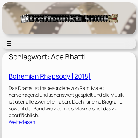
Zum
Inhalt
springen
Schlagwort:
Ace Bhatti
Bohemian Rhapsody [2018]
Das Drama ist insbesondere von Rami Malek
hervorragend und sehenswert gespielt und die Musik
ist über alle Zweifel erhaben. Doch für eine Biografie,
sowohl der Band wie auch des Musikers, ist das zu
oberflächlich.
:
Weiterlesen
B
o