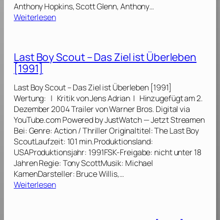
T
Anthony Hopkins, Scott Glenn, Anthony…
a
:
Weiterlesen
g
D
d
a
e
s
Last Boy Scout – Das Ziel ist Überleben
r
S
A
[1991]
c
b
h
r
Last Boy Scout – Das Ziel ist Überleben [1991]
w
e
Wertung: | Kritik von Jens Adrian | Hinzugefügt am 2.
e
c
Dezember 2004 Trailer von Warner Bros. Digital via
i
h
YouTube.com Powered by JustWatch — Jetzt Streamen
g
n
Bei: Genre: Action / Thriller Originaltitel: The Last Boy
e
u
ScoutLaufzeit: 101 min.Produktionsland:
n
n
USAProduktionsjahr: 1991FSK-Freigabe: nicht unter 18
d
g
Jahren Regie: Tony ScottMusik: Michael
e
(
KamenDarsteller: Bruce Willis,…
r
:
L
Weiterlesen
L
L
a
ä
a
n
m
s
g