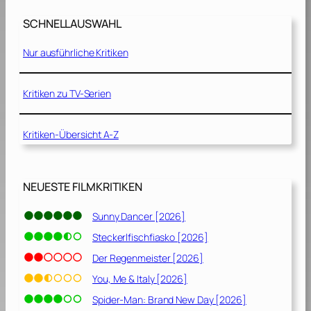
Ü
–
b
SCHNELLAUSWAHL
K
e
ö
r
Nur ausführliche Kritiken
n
l
i
e
g
Kritiken zu TV-Serien
b
d
e
e
n
r
Kritiken-Übersicht A-Z
[
D
1
i
9
e
NEUESTE FILMKRITIKEN
9
b
1
e
Sunny Dancer [2026]
]
[
Steckerlfischfiasko [2026]
1
9
Der Regenmeister [2026]
9
You, Me & Italy [2026]
1
Spider-Man: Brand New Day [2026]
]