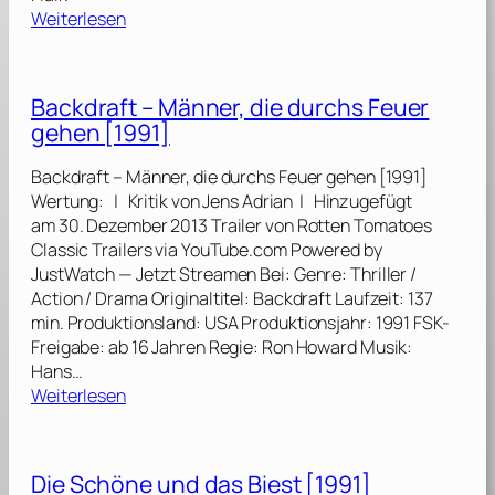
e
:
d
Weiterlesen
k
T
u
V
h
n
I
e
g
Backdraft – Männer, die durchs Feuer
:
R
–
D
gehen [1991]
e
P
a
s
o
s
Backdraft – Männer, die durchs Feuer gehen [1991]
u
i
u
Wertung: | Kritik von Jens Adrian | Hinzugefügt
r
n
n
am 30. Dezember 2013 Trailer von Rotten Tomatoes
r
t
e
Classic Trailers via YouTube.com Powered by
e
B
n
JustWatch — Jetzt Streamen Bei: Genre: Thriller /
c
r
t
Action / Drama Originaltitel: Backdraft Laufzeit: 137
t
e
d
min. Produktionsland: USA Produktionsjahr: 1991 FSK-
e
a
e
Freigabe: ab 16 Jahren Regie: Ron Howard Musik:
d
k
c
Hans…
[
[
:
k
Weiterlesen
1
1
B
t
9
9
a
e
9
9
c
L
1
Die Schöne und das Biest [1991]
1
k
a