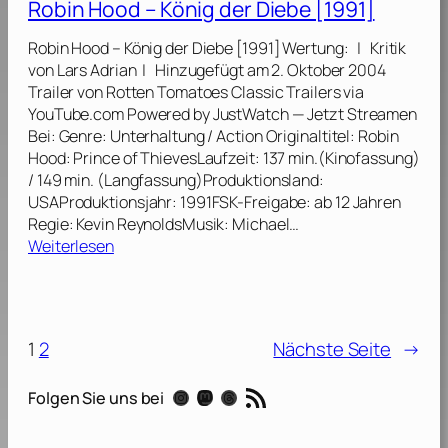
m
Robin Hood – König der Diebe [1991]
t
f
e
B
a
r
Robin Hood – König der Diebe [1991] Wertung: | Kritik
o
s
[
von Lars Adrian | Hinzugefügt am 2. Oktober 2004
y
s
1
Trailer von Rotten Tomatoes Classic Trailers via
S
u
9
YouTube.com Powered by JustWatch — Jetzt Streamen
c
n
9
Bei: Genre: Unterhaltung / Action Originaltitel: Robin
o
g
1
Hood: Prince of ThievesLaufzeit: 137 min.(Kinofassung)
u
)
]
/ 149 min. (Langfassung)Produktionsland:
t
[
USAProduktionsjahr: 1991FSK-Freigabe: ab 12 Jahren
–
1
Regie: Kevin ReynoldsMusik: Michael…
D
9
:
Weiterlesen
a
9
R
s
1
o
Z
]
b
i
i
e
1
2
Nächste Seite
→
n
l
H
i
RSS-Feed
Instagram
Mastodon
Threads
Folgen Sie uns bei
o
s
o
t
d