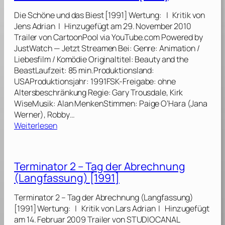
]
]
d
n
Die Schöne und das Biest [1991] Wertung: | Kritik von
r
d
Jens Adrian | Hinzugefügt am 29. November 2010
a
[
Trailer von CartoonPool via YouTube.com Powered by
f
1
JustWatch — Jetzt Streamen Bei: Genre: Animation /
t
9
Liebesfilm / Komödie Originaltitel: Beauty and the
–
9
BeastLaufzeit: 85 min.Produktionsland:
M
1
USAProduktionsjahr: 1991FSK-Freigabe: ohne
ä
]
Altersbeschränkung Regie: Gary Trousdale, Kirk
n
WiseMusik: Alan MenkenStimmen: Paige O’Hara (Jana
n
Werner), Robby…
e
:
Weiterlesen
r
D
,
i
d
e
Terminator 2 – Tag der Abrechnung
i
S
e
(Langfassung) [1991]
c
d
h
u
Terminator 2 – Tag der Abrechnung (Langfassung)
ö
r
[1991] Wertung: | Kritik von Lars Adrian | Hinzugefügt
n
c
am 14. Februar 2009 Trailer von STUDIOCANAL
e