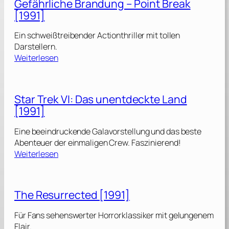
Gefährliche Brandung – Point Break
g
[1991]
h
t
Ein schweißtreibender Actionthriller mit tollen
R
Darstellern.
i
:
Weiterlesen
d
G
e
e
r
f
Star Trek VI: Das unentdeckte Land
ä
2
[1991]
h
0
r
0
Eine beeindruckende Galavorstellung und das beste
l
0
Abenteuer der einmaligen Crew. Faszinierend!
i
[
:
Weiterlesen
c
1
S
h
9
t
e
9
a
B
The Resurrected [1991]
1
r
r
]
T
a
Für Fans sehenswerter Horrorklassiker mit gelungenem
r
n
Flair.