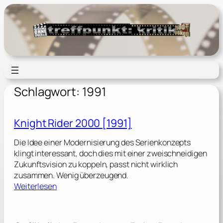
Zum
Inhalt
springen
Schlagwort:
1991
Knight Rider 2000 [1991]
Die Idee einer Modernisierung des Serienkonzepts
klingt interessant, doch dies mit einer zweischneidigen
Zukunftsvision zu koppeln, passt nicht wirklich
zusammen. Wenig überzeugend.
:
Weiterlesen
K
n
i