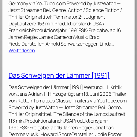
h
Germany via YouTube.com Powered by JustWatch —
u
s
Jetzt Streamen Bei: Genre: Action / Science Fiction /
n
F
Thriller Originaltitel: Terminator 2: Judgment
d
e
DayLaufzeit: 153 min.Produktionsland: USA /
d
u
FrankreichProduktionsjahr: 1991FSK-Freigabe: ab 16
a
e
Jahren Regie: James CameronMusik: Brad
s
r
FiedelDarsteller: Arnold Schwarzenegger, Linda…
B
:
g
Weiterlesen
i
T
e
e
e
h
s
r
e
t
Das Schweigen der Lämmer [1991]
m
n
[
i
[
1
Das Schweigen der Lämmer [1991] Wertung: | Kritik
n
1
9
von Jens Adrian | Hinzugefügt am 18. Juni 2006 Trailer
a
9
9
von Rotten Tomatoes Classic Trailers via YouTube.com
t
9
1
Powered by JustWatch — Jetzt Streamen Bei: Genre:
o
1
]
Thriller Originaltitel: The Silence of the LambsLaufzeit:
r
]
113 min.Produktionsland: USAProduktionsjahr:
2
1990FSK-Freigabe: ab 16 Jahren Regie: Jonathan
–
DemmeMusik: Howard ShoreDarsteller: Jodie Foster,