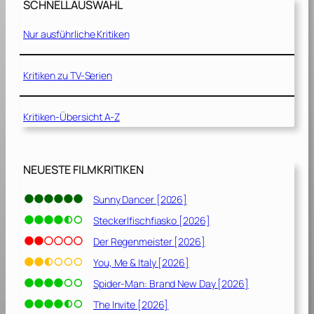
SCHNELLAUSWAHL
r
s
Nur ausführliche Kritiken
[
1
9
Kritiken zu TV-Serien
5
5
Kritiken-Übersicht A-Z
]
NEUESTE FILMKRITIKEN
Sunny Dancer [2026]
Steckerlfischfiasko [2026]
Der Regenmeister [2026]
You, Me & Italy [2026]
Spider-Man: Brand New Day [2026]
The Invite [2026]