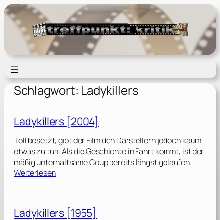
Zum
Inhalt
springen
Schlagwort:
Ladykillers
Ladykillers [2004]
Toll besetzt, gibt der Film den Darstellern jedoch kaum
etwas zu tun. Als die Geschichte in Fahrt kommt, ist der
mäßig unterhaltsame Coup bereits längst gelaufen.
:
Weiterlesen
L
a
d
Ladykillers [1955]
y