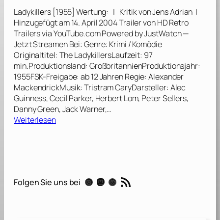
k
Ladykillers [1955] Wertung: | Kritik von Jens Adrian |
i
Hinzugefügt am 14. April 2004 Trailer von HD Retro
l
Trailers via YouTube.com Powered by JustWatch —
l
Jetzt Streamen Bei: Genre: Krimi / Komödie
e
Originaltitel: The LadykillersLaufzeit: 97
r
min.Produktionsland: GroßbritannienProduktionsjahr:
s
1955FSK-Freigabe: ab 12 Jahren Regie: Alexander
[
MackendrickMusik: Tristram CaryDarsteller: Alec
2
Guinness, Cecil Parker, Herbert Lom, Peter Sellers,
0
Danny Green, Jack Warner,…
0
:
Weiterlesen
4
L
]
a
d
y
k
RSS-Feed
Instagram
Mastodon
Threads
Folgen Sie uns bei
i
l
l
e