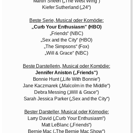
Martin Sheen („The West Wing“)
Kiefer Sutherland („24“)
Beste Serie, Musical oder Komödie:
„Curb Your Enthusiasm“ (HBO)
„Friends“ (NBC)
„Sex and the City“ (HBO)
„The Simpsons“ (Fox)
„Will & Grace“ (NBC)
Beste Darstellerin, Musical oder Komödie:
Jennifer Aniston („Friends“)
Bonnie Hunt („Life With Bonnie“)
Jane Kaczmarek („Malcolm in the Middle“)
Debra Messing („Will & Grace“)
Sarah Jessica Parker („Sex and the City“)
Bester Darsteller, Musical oder Kömodie:
Larry David („Curb Your Enthusiasm“)
Matt LeBlanc („Friends“)
Bernie Mac („The Bernie Mac Show“)