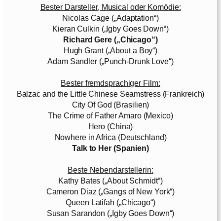
Bester Darsteller, Musical oder Komödie:
Nicolas Cage („Adaptation“)
Kieran Culkin („Igby Goes Down“)
Richard Gere („Chicago“)
Hugh Grant („About a Boy“)
Adam Sandler („Punch-Drunk Love“)
Bester fremdsprachiger Film:
Balzac and the Little Chinese Seamstress (Frankreich)
City Of God (Brasilien)
The Crime of Father Amaro (Mexico)
Hero (China)
Nowhere in Africa (Deutschland)
Talk to Her (Spanien)
Beste Nebendarstellerin:
Kathy Bates („About Schmidt“)
Cameron Diaz („Gangs of New York“)
Queen Latifah („Chicago“)
Susan Sarandon („Igby Goes Down“)