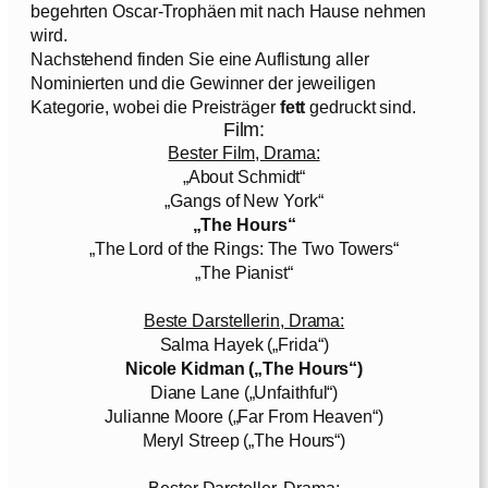
begehrten Oscar-Trophäen mit nach Hause nehmen
wird.
Nachstehend finden Sie eine Auflistung aller
Nominierten und die Gewinner der jeweiligen
Kategorie, wobei die Preisträger
fett
gedruckt sind.
Film:
Bester Film, Drama:
„About Schmidt“
„Gangs of New York“
„The Hours“
„The Lord of the Rings: The Two Towers“
„The Pianist“
Beste Darstellerin, Drama:
Salma Hayek („Frida“)
Nicole Kidman („The Hours“)
Diane Lane („Unfaithful“)
Julianne Moore („Far From Heaven“)
Meryl Streep („The Hours“)
Bester Darsteller, Drama: