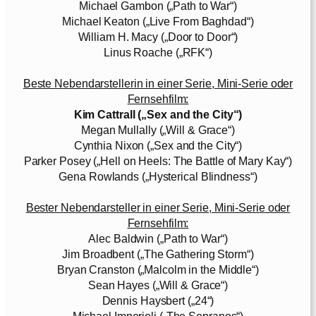
Michael Gambon („Path to War“)
Michael Keaton („Live From Baghdad“)
William H. Macy („Door to Door“)
Linus Roache („RFK“)
Beste Nebendarstellerin in einer Serie, Mini-Serie oder
Fernsehfilm:
Kim Cattrall („Sex and the City“)
Megan Mullally („Will & Grace“)
Cynthia Nixon („Sex and the City“)
Parker Posey („Hell on Heels: The Battle of Mary Kay“)
Gena Rowlands („Hysterical Blindness“)
Bester Nebendarsteller in einer Serie, Mini-Serie oder
Fernsehfilm:
Alec Baldwin („Path to War“)
Jim Broadbent („The Gathering Storm“)
Bryan Cranston („Malcolm in the Middle“)
Sean Hayes („Will & Grace“)
Dennis Haysbert („24“)
Michael Imperioli („The Sopranos“)