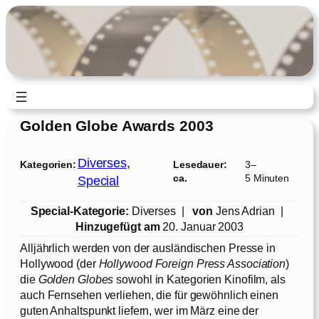
Zum
Inhalt
springen
Golden Globe Awards 2003
Diverses
, 
Kategorien:
Lesedauer:
3–
ca.
5 Minuten
Special
Special-Kategorie:
Diverses |
von
Jens Adrian |
Hinzugefügt am
20. Januar 2003
Alljährlich werden von der ausländischen Presse in
Hollywood (der
Hollywood Foreign Press Association
)
die
Golden Globes
sowohl in Kategorien Kinofilm, als
auch Fernsehen verliehen, die für gewöhnlich einen
guten Anhaltspunkt liefern, wer im März eine der