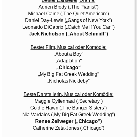
Adrien Brody („The Pianist“)
Michael Caine („The Quiet American“)
Daniel Day-Lewis („Gangs of New York“)
Leonardo DiCaprio („Catch Me If You Can“)
Jack Nicholson („About Schmidt“)
Bester Film, Musical oder Komödie:
„About a Boy“
„Adaptation“
„Chicago“
„My Big Fat Greek Wedding“
„Nicholas Nickleby“
Beste Darstellerin, Musical oder Komödie:
Maggie Gyllenhaal („Secretary“)
Goldie Hawn („The Banger Sisters“)
Nia Vardalos („My Big Fat Greek Wedding“)
Renee Zellweger („Chicago“)
Catherine Zeta-Jones („Chicago“)