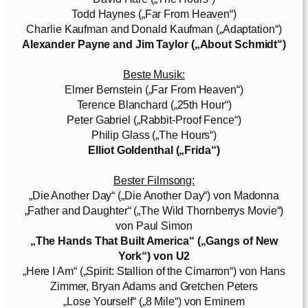
Todd Haynes („Far From Heaven“)
Charlie Kaufman and Donald Kaufman („Adaptation“)
Alexander Payne and Jim Taylor („About Schmidt“)
Beste Musik:
Elmer Bernstein („Far From Heaven“)
Terence Blanchard („25th Hour“)
Peter Gabriel („Rabbit-Proof Fence“)
Philip Glass („The Hours“)
Elliot Goldenthal („Frida“)
Bester Filmsong:
„Die Another Day“ („Die Another Day“) von Madonna
„Father and Daughter“ („The Wild Thornberrys Movie“)
von Paul Simon
„The Hands That Built America“ („Gangs of New
York“) von U2
„Here I Am“ („Spirit: Stallion of the Cimarron“) von Hans
Zimmer, Bryan Adams and Gretchen Peters
„Lose Yourself“ („8 Mile“) von Eminem