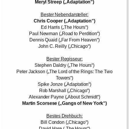
Meryl Streep („Adaptation“)
Bester Nebendarsteller:
Chris Cooper („Adaptation“)
Ed Harris („The Hours“)
Paul Newman („Road to Perdition“)
Dennis Quaid („Far From Heaven“)
John C. Reilly („Chicago“)
Bester Regisseur:
Stephen Daldry („The Hours“)
Peter Jackson („The Lord of the Rings: The Two
Towers“)
Spike Jonze („Adaptation“)
Rob Marshall („Chicago“)
Alexander Payne („About Schmidt“)
Martin Scorsese („Gangs of New York“)
Bestes Drehbuch:
Bill Condon („Chicago“)
David Hare („The Hours“)