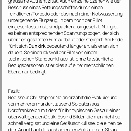
grausame Authentizität. Auch einzelne Szenen wie der
Beschuss eines Rettungsschiffes durch einen
feindlichen Torpedo oder das nach einer Notwasserung
untergehende Flugzeug, in dem noch der Pilot
eingeschlossen ist, sind packend umgesetzt. Nur gibt
es keinen entsprechenden Spannungsbogen, der sich
über den gesamten Film aufbaut oder steigert. Am Ende
fühlt sich
Dunkirk
bedeutend länger an, als er an sich
dauert. So eindrucksvoll der Film von einem
technischen Standpunkt aus ist, ohne tatsächliche
Bezugspersonen ist er dies auf einer menschlichen
Ebene nur bedingt.
Fazit:
Regisseur
Christopher Nolan
erzählt die Evakuierung
von mehreren hunderttausend Soldaten aus
Nordfrankreich mit dem für ihn typischen Gespür einer
überwältigenden Optik. Es sind Bilder, die man nicht so
schnell vergisst und eine Geräuschkulisse, die einen bei
dem Angriff auf die ausharrenden Soldaten am Strand