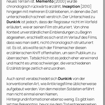
neues Terrain ist.
Memento
[2000] wurde
chronologisch rückwärts erzählt,
Inception
[2010]
hingegen mit mehreren Erzählebenen, in denen die Zeit
unterschiedlich schnell verstrich. Der Unterschied zu
Dunkirk
ist jedoch, dass der Regisseur nicht im Vorfeld
erläutert, wie er seinen Film strukturiert. Von ohne
Kontext unverständlichen Einblendungen zu Beginn
abgesehen, erschließt es sich erst im Verlauf des Films,
dass was man sieht, nicht chronologisch strukturiert
ist. Es ist, als wollte sich der Filmemacher diesen
erzählerischen Kniff offenhalten, um sein Publikum zu
überraschen. Tatsächlich ist es jedoch eher verwirrend
und macht es umso schwieriger, die verschiedenen
Erzählstränge zeitlich einzuordnen.
Auch sonst verabschiedet sich
Dunkirk
von der
konventionellen Art, wie Antikriegsfilme üblicherweise
aufgebaut werden. Von den meisten Soldaten erfährt
man nicht einmal einen Namen,
Hintergrundinformationen ebenso wenig. Es gibt kein
letztes Bekenntnis, bevor sie dem Tod entgegengehen