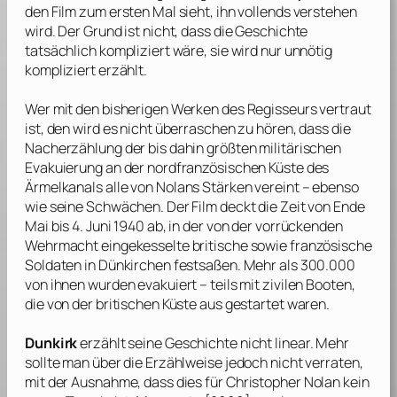
den Film zum ersten Mal sieht, ihn vollends verstehen
wird. Der Grund ist nicht, dass die Geschichte
tatsächlich kompliziert wäre, sie wird nur unnötig
kompliziert erzählt.
Wer mit den bisherigen Werken des Regisseurs vertraut
ist, den wird es nicht überraschen zu hören, dass die
Nacherzählung der bis dahin größten militärischen
Evakuierung an der nordfranzösischen Küste des
Ärmelkanals alle von
Nolans
Stärken vereint – ebenso
wie seine Schwächen. Der Film deckt die Zeit von Ende
Mai bis 4. Juni 1940 ab, in der von der vorrückenden
Wehrmacht eingekesselte britische sowie französische
Soldaten in Dünkirchen festsaßen. Mehr als 300.000
von ihnen wurden evakuiert – teils mit zivilen Booten,
die von der britischen Küste aus gestartet waren.
Dunkirk
erzählt seine Geschichte nicht linear. Mehr
sollte man über die Erzählweise jedoch nicht verraten,
mit der Ausnahme, dass dies für
Christopher Nolan
kein