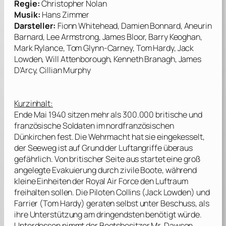
Regie:
Christopher Nolan
Musik:
Hans Zimmer
Darsteller:
Fionn Whitehead, Damien Bonnard, Aneurin
Barnard, Lee Armstrong, James Bloor, Barry Keoghan,
Mark Rylance, Tom Glynn-Carney, Tom Hardy, Jack
Lowden, Will Attenborough, Kenneth Branagh, James
D’Arcy, Cillian Murphy
Kurzinhalt:
Ende Mai 1940 sitzen mehr als 300.000 britische und
französische Soldaten im nordfranzösischen
Dünkirchen fest. Die Wehrmacht hat sie eingekesselt,
der Seeweg ist auf Grund der Luftangriffe überaus
gefährlich. Von britischer Seite aus startet eine groß
angelegte Evakuierung durch zivile Boote, während
kleine Einheiten der Royal Air Force den Luftraum
freihalten sollen. Die Piloten Collins (
Jack Lowden
) und
Farrier (
Tom Hardy
) geraten selbst unter Beschuss, als
ihre Unterstützung am dringendsten benötigt würde.
Unterdessen nimmt der Bootsbesitzer Mr. Dawson