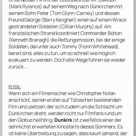
(
Mark Rylance
) auf seinem Weg nach Dünkirchen mit
seinem Sohn Peter (
Tom Glynn-Carney
) und dessen
Freund George (
Barry Keoghan
) einen auf einem Wrack
gestrandeten Soldaten (
Cillian Murphy
) auf. Am
französischen Strand koordiniert Commander Bolton
(
Kenneth Branagh
) die Rettungsmission, bei der einige
Soldaten, darunter auch Tommy (
Fionn Whitehead
),
bereit sind, alles zu tun, um so schnell wie möglich
evakuiert zu werden. Doch alle Wege führen sie wieder
zurück …
Kritik:
Wenn sich ein Filmemacher wie
Christopher Nolan
anschickt, seinen ersten auf Tatsachen basierenden
Film umzusetzen, der sich zudem um die Schlacht um
Dünkirchen dreht, werden nicht nur Filmfans rund um
den Globus hellhörig.
Dunkirk
ist zweifellos einer der
sehnlichst erwarteten Kinostarts dieses Sommers. Es
ist keine Übertreibung zu sagen, dass kaum jemand, der