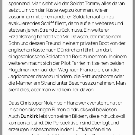
spannend. Man sieht wie der Soldat Tommy alles daran
setzt, um von der Küste weg zu kommen, wie er
zusammen mit einem anderen Soldaten auf ein zu
evakuierendes Schiff flieht, dann auf ein weiteres und
stets an jenen Strand zurück muss. Ein weiterer
Erzählstrang handelt von Mr. Dawson, der mit seinem
Sohn und dessen Freund in einem privaten Boot von der
englischen Küste nach Dünkirchen fährt, um dort
eingeschlossene Soldaten an Bord zu nehmen. In einem
weiteren macht sich der Pilot Farrier mit seinen beiden
Flügelmännern auf den Weg nach Frankreich, um die
Jagdbomber daran zu hindern, die Rettungsboote oder
die Männer am Strand unter Beschuss zu nehmen. Man
sieht dies, aber man wird kein Teil davon.
Dass
Christoper Nolan
sein Handwerk versteht, hat er
in seinen bisherigen Filmen eindrucksvoll bewiesen.
Auch
Dunkirk
lebt von seinen Bildern, die eindrucksvoll
komponiert sind. Die Perspektiven sind überlegt und
erzeugen insbesondere in den Luftkämpfen eine