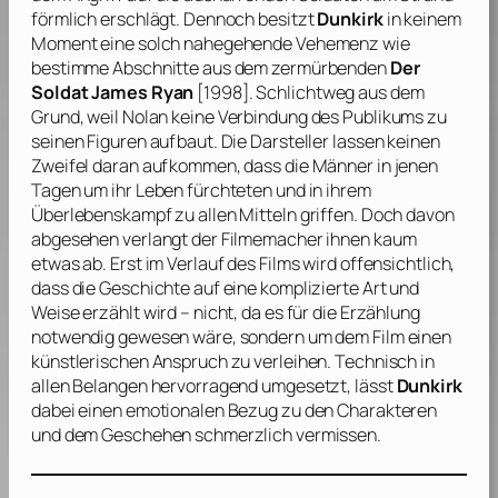
förmlich erschlägt. Dennoch besitzt
Dunkirk
in keinem
Moment eine solch nahegehende Vehemenz wie
bestimme Abschnitte aus dem zermürbenden
Der
Soldat James Ryan
[1998]. Schlichtweg aus dem
Grund, weil
Nolan
keine Verbindung des Publikums zu
seinen Figuren aufbaut. Die Darsteller lassen keinen
Zweifel daran aufkommen, dass die Männer in jenen
Tagen um ihr Leben fürchteten und in ihrem
Überlebenskampf zu allen Mitteln griffen. Doch davon
abgesehen verlangt der Filmemacher ihnen kaum
etwas ab. Erst im Verlauf des Films wird offensichtlich,
dass die Geschichte auf eine komplizierte Art und
Weise erzählt wird – nicht, da es für die Erzählung
notwendig gewesen wäre, sondern um dem Film einen
künstlerischen Anspruch zu verleihen. Technisch in
allen Belangen hervorragend umgesetzt, lässt
Dunkirk
dabei einen emotionalen Bezug zu den Charakteren
und dem Geschehen schmerzlich vermissen.