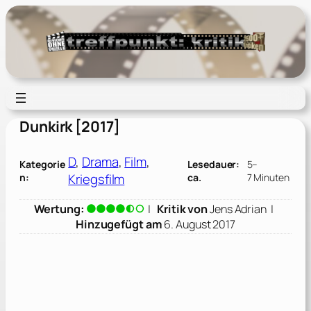
Zum
Inhalt
springen
Dunkirk [2017]
D
, 
Drama
, 
Film
, 
Kategorie
Lesedauer:
5–
Kriegsfilm
n:
ca.
7 Minuten
Wertung:
|
Kritik von
Jens Adrian
|
Hinzugefügt am
6. August 2017