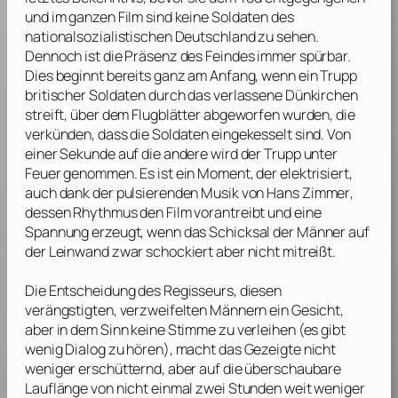
und im ganzen Film sind keine Soldaten des
nationalsozialistischen Deutschland zu sehen.
Dennoch ist die Präsenz des Feindes immer spürbar.
Dies beginnt bereits ganz am Anfang, wenn ein Trupp
britischer Soldaten durch das verlassene Dünkirchen
streift, über dem Flugblätter abgeworfen wurden, die
verkünden, dass die Soldaten eingekesselt sind. Von
einer Sekunde auf die andere wird der Trupp unter
Feuer genommen. Es ist ein Moment, der elektrisiert,
auch dank der pulsierenden Musik von
Hans Zimmer
,
dessen Rhythmus den Film vorantreibt und eine
Spannung erzeugt, wenn das Schicksal der Männer auf
der Leinwand zwar schockiert aber nicht mitreißt.
Die Entscheidung des Regisseurs, diesen
verängstigten, verzweifelten Männern ein Gesicht,
aber in dem Sinn keine Stimme zu verleihen (es gibt
wenig Dialog zu hören), macht das Gezeigte nicht
weniger erschütternd, aber auf die überschaubare
Lauflänge von nicht einmal zwei Stunden weit weniger