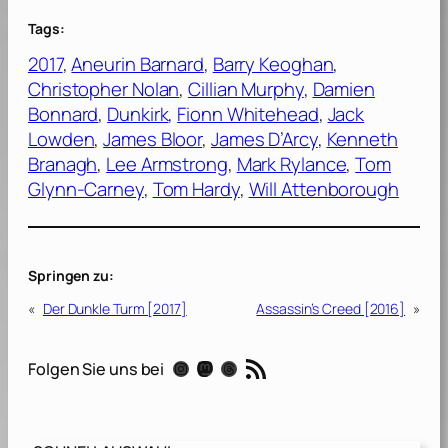
Tags:
2017
, 
Aneurin Barnard
, 
Barry Keoghan
, 
Christopher Nolan
, 
Cillian Murphy
, 
Damien
Bonnard
, 
Dunkirk
, 
Fionn Whitehead
, 
Jack
Lowden
, 
James Bloor
, 
James D’Arcy
, 
Kenneth
Branagh
, 
Lee Armstrong
, 
Mark Rylance
, 
Tom
Glynn-Carney
, 
Tom Hardy
, 
Will Attenborough
Springen zu:
«
Der Dunkle Turm [2017]
Assassin’s Creed [2016]
»
RSS-Feed
Instagram
Mastodon
Threads
Folgen Sie uns bei