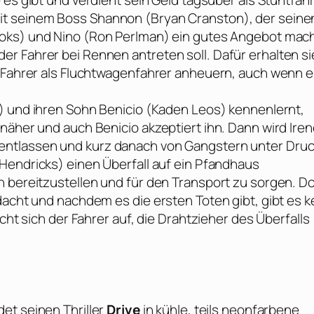
e es gibt und verdient sein Geld tagsüber als Stuntfah
it seinem Boss Shannon (
Bryan Cranston
), der seine
ooks
) und Nino (
Ron Perlman
) ein gutes Angebot mach
r Fahrer bei Rennen antreten soll. Dafür erhalten si
r Fahrer als Fluchtwagenfahrer anheuern, auch wenn e
) und ihren Sohn Benicio (
Kaden Leos
) kennenlernt,
näher und auch Benicio akzeptiert ihn. Dann wird Ire
entlassen und kurz danach von Gangstern unter Dru
 Hendricks
) einen Überfall auf ein Pfandhaus
n bereitzustellen und für den Transport zu sorgen. D
dacht und nachdem es die ersten Toten gibt, gibt es k
cht sich der Fahrer auf, die Drahtzieher des Überfalls
det seinen Thriller
Drive
in kühle, teils neonfarbene