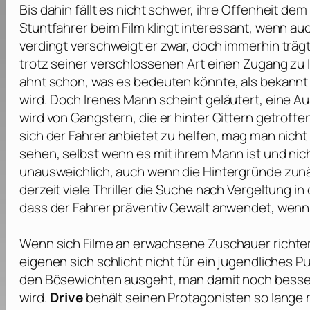
Bis dahin fällt es nicht schwer, ihre Offenheit de
Stuntfahrer beim Film klingt interessant, wenn au
verdingt verschweigt er zwar, doch immerhin träg
trotz seiner verschlossenen Art einen Zugang zu 
ahnt schon, was es bedeuten könnte, als bekannt
wird. Doch Irenes Mann scheint geläutert, eine A
wird von Gangstern, die er hinter Gittern getroff
sich der Fahrer anbietet zu helfen, mag man nicht
sehen, selbst wenn es mit ihrem Mann ist und nich
unausweichlich, auch wenn die Hintergründe zunä
derzeit viele Thriller die Suche nach Vergeltung in
dass der Fahrer präventiv Gewalt anwendet, wenn 
Wenn sich Filme an erwachsene Zuschauer richt
eigenen sich schlicht nicht für ein jugendliches P
den Bösewichten ausgeht, man damit noch besse
wird.
Drive
behält seinen Protagonisten so lange m