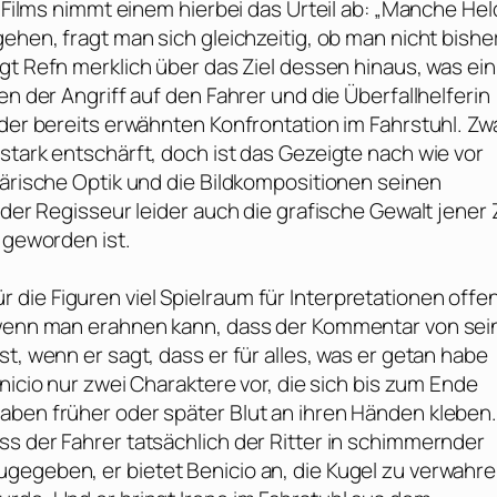
s Films nimmt einem hierbei das Urteil ab: „Manche He
ehen, fragt man sich gleichzeitig, ob man nicht bishe
ägt
Refn
merklich über das Ziel dessen hinaus, was ein
en der Angriff auf den Fahrer und die Überfallhelferin
 der bereits erwähnten Konfrontation im Fahrstuhl. Zw
stark entschärft, doch ist das Gezeigte nach wie vor
härische Optik und die Bildkompositionen seinen
 der Regisseur leider auch die grafische Gewalt jener Z
n geworden ist.
die Figuren viel Spielraum für Interpretationen offen
h wenn man erahnen kann, dass der Kommentar von se
t, wenn er sagt, dass er für alles, was er getan habe
enicio nur zwei Charaktere vor, die sich bis zum Ende
aben früher oder später Blut an ihren Händen kleben
s der Fahrer tatsächlich der Ritter in schimmernder
gegeben, er bietet Benicio an, die Kugel zu verwahre