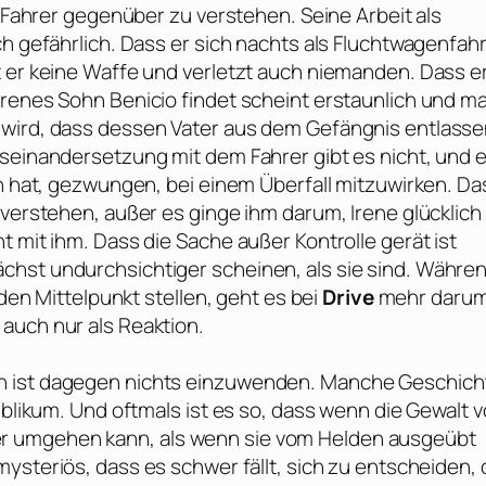
m Fahrer gegenüber zu verstehen. Seine Arbeit als
ch gefährlich. Dass er sich nachts als Fluchtwagenfah
t er keine Waffe und verletzt auch niemanden. Dass e
Irenes Sohn Benicio findet scheint erstaunlich und m
 wird, dass dessen Vater aus dem Gefängnis entlass
useinandersetzung mit dem Fahrer gibt es nicht, und e
en hat, gezwungen, bei einem Überfall mitzuwirken. Da
 verstehen, außer es ginge ihm darum, Irene glücklich
t mit ihm. Dass die Sache außer Kontrolle gerät ist
chst undurchsichtiger scheinen, als sie sind. Währe
 den Mittelpunkt stellen, geht es bei
Drive
mehr darum
auch nur als Reaktion.
en ist dagegen nichts einzuwenden. Manche Geschich
ublikum. Und oftmals ist es so, dass wenn die Gewalt 
r umgehen kann, als wenn sie vom Helden ausgeübt
ysteriös, dass es schwer fällt, sich zu entscheiden, 