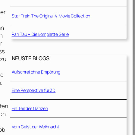
rer
Star Trek: The Original 4-Movie Collection
r
an
Pan Tau – Die komplette Serie
en
r
ss
NEUSTE BLOGS
 zu
Aufschrei ohne Empörung
nd
,
Eine Perspektive für 3D
ten
Ein Teil des Ganzen
von
Vom Geist der Weihnacht
ob