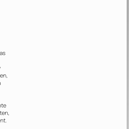
was
v
hen,
n
nte
ten,
nt.