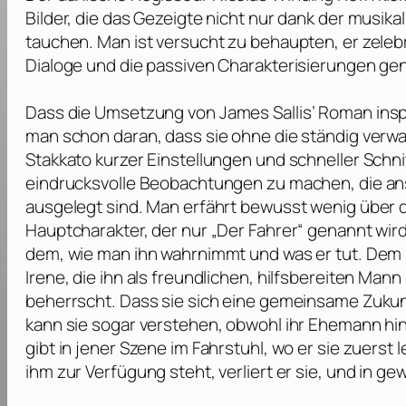
Bilder, die das Gezeigte nicht nur dank der musi
tauchen. Man ist versucht zu behaupten, er zelebr
Dialoge und die passiven Charakterisierungen ge
Dass die Umsetzung von
James Sallis’
Roman inspi
man schon daran, dass sie ohne die ständig ver
Stakkato kurzer Einstellungen und schneller Schn
eindrucksvolle Beobachtungen zu machen, die ans
ausgelegt sind. Man erfährt bewusst wenig über 
Hauptcharakter, der nur „Der Fahrer“ genannt wir
dem, wie man ihn wahrnimmt und was er tut. Dem 
Irene, die ihn als freundlichen, hilfsbereiten Ma
beherrscht. Dass sie sich eine gemeinsame Zukunf
kann sie sogar verstehen, obwohl ihr Ehemann hin
gibt in jener Szene im Fahrstuhl, wo er sie zuerst l
ihm zur Verfügung steht, verliert er sie, und in g