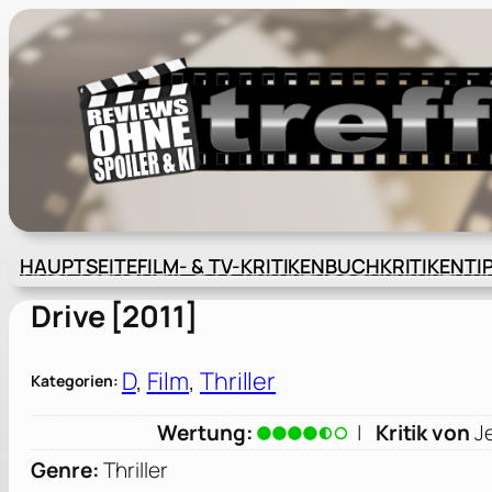
Zum
Inhalt
springen
HAUPTSEITE
FILM- & TV-KRITIKEN
BUCHKRITIKEN
TI
Drive [2011]
D
, 
Film
, 
Thriller
Kategorien:
Wertung:
|
Kritik von
J
Genre:
Thriller