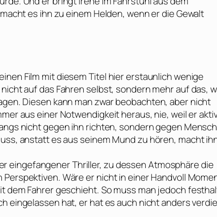
urde. Und er bringt Irene im Fahrstuhl aus dem
r macht es ihn zu einem Helden, wenn er die Gewalt
inen Film mit diesem Titel hier erstaunlich wenige
 nicht auf das Fahren selbst, sondern mehr auf das, 
sagen. Diesen kann man zwar beobachten, aber nicht
mer aus einer Notwendigkeit heraus, nie, weil er akti
ngangs nicht gegen ihn richten, sondern gegen Mensc
muss, anstatt es aus seinem Mund zu hören, macht ih
ilder eingefangener Thriller, zu dessen Atmosphäre die
 Perspektiven. Wäre er nicht in einer Handvoll Mome
mit dem Fahrer geschieht. So muss man jedoch festhal
h eingelassen hat, er hat es auch nicht anders verdie