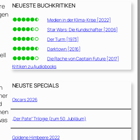
NEUESTE BUCHKRITIKEN
re
rgen
Medien in der Klima-Krise [2022]
Star Wars: Die Kundschafter [2006]
Der Turm [1973]
Darktown [2016]
ell
Die Rache von Captain Future [2017]
Kritiken zu Audiobooks
NEUSTE SPECIALS
n
mer
Oscars 2026
d
nnen
„Der Pate“ Trilogie (zum 50. Jubiläum)
was
Goldene Himbeere 2022