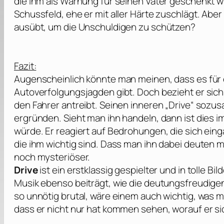
die ihm als Warnung für seinen Vater geschenkt w
Schussfeld, ehe er mit aller Härte zuschlägt. Abe
ausübt, um die Unschuldigen zu schützen?
Fazit:
Augenscheinlich könnte man meinen, dass es für e
Autoverfolgungsjagden gibt. Doch bezieht er sich
den Fahrer antreibt. Seinen inneren „Drive“ sozu
ergründen. Sieht man ihn handeln, dann ist dies im
würde. Er reagiert auf Bedrohungen, die sich ei
die ihm wichtig sind. Dass man ihn dabei deuten 
noch mysteriöser.
Drive
ist ein erstklassig gespielter und in tolle B
Musik ebenso beiträgt, wie die deutungsfreudigen
so unnötig brutal, wäre einem auch wichtig, was 
dass er nicht nur hat kommen sehen, worauf er sic