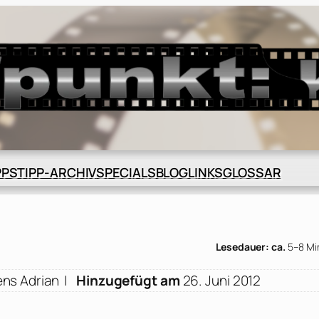
BLOG
GLOSSAR
PPS
TIPP-ARCHIV
SPECIALS
LINKS
Lesedauer: ca.
5–8 Mi
ens Adrian
|
Hinzugefügt am
26. Juni 2012