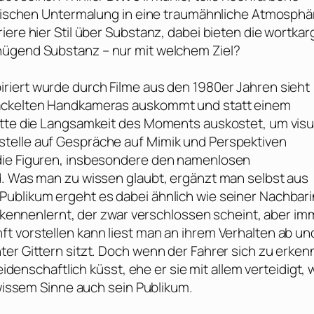
kalischen Untermalung in eine traumähnliche Atmosphä
iere hier Stil über Substanz, dabei bieten die wortka
nügend Substanz – nur mit welchem Ziel?
riert wurde durch Filme aus den 1980er Jahren sieht
wackelten Handkameras auskommt und statt einem
itte die Langsamkeit des Moments auskostet, um visu
telle auf Gespräche auf Mimik und Perspektiven
die Figuren, insbesondere den namenlosen
d. Was man zu wissen glaubt, ergänzt man selbst aus
Publikum ergeht es dabei ähnlich wie seiner Nachbari
nn kennenlernt, der zwar verschlossen scheint, aber im
t vorstellen kann liest man an ihrem Verhalten ab un
ter Gittern sitzt. Doch wenn der Fahrer sich zu erke
eidenschaftlich küsst, ehe er sie mit allem verteidigt, 
ewissem Sinne auch sein Publikum.