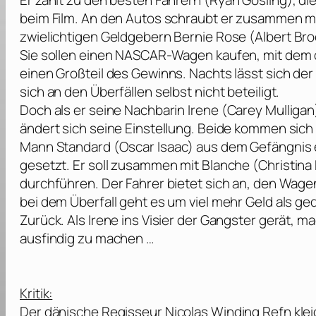
Er zählt zu den besten Fahrern (
Ryan Gosling
), di
beim Film. An den Autos schraubt er zusammen m
zwielichtigen Geldgebern Bernie Rose (
Albert Br
Sie sollen einen NASCAR-Wagen kaufen, mit dem de
einen Großteil des Gewinns. Nachts lässt sich de
sich an den Überfällen selbst nicht beteiligt.
Doch als er seine Nachbarin Irene (
Carey Mulligan
ändert sich seine Einstellung. Beide kommen sich 
Mann Standard (
Oscar Isaac
) aus dem Gefängnis 
gesetzt. Er soll zusammen mit Blanche (
Christina
durchführen. Der Fahrer bietet sich an, den Wage
bei dem Überfall geht es um viel mehr Geld als ge
Zurück. Als Irene ins Visier der Gangster gerät, ma
ausfindig zu machen …
Kritik:
Der dänische Regisseur
Nicolas Winding Refn
klei