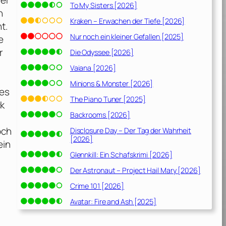
rer
To My Sisters [2026]
n
Kraken – Erwachen der Tiefe [2026]
t.
Nur noch ein kleiner Gefallen [2025]
e
r
Die Odyssee [2026]
Vaiana [2026]
Minions & Monster [2026]
nes
The Piano Tuner [2025]
ck
Backrooms [2026]
och
Disclosure Day – Der Tag der Wahrheit
[2026]
ein
Glennkill: Ein Schafskrimi [2026]
Der Astronaut – Project Hail Mary [2026]
Crime 101 [2026]
Avatar: Fire and Ash [2025]