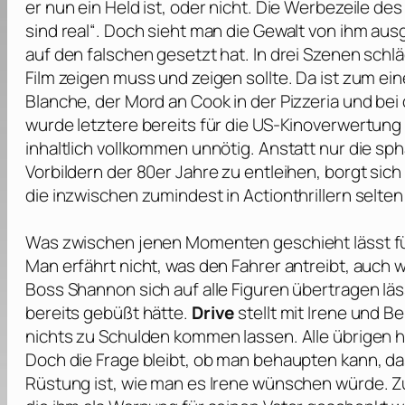
er nun ein Held ist, oder nicht. Die Werbezeile de
sind real“. Doch sieht man die Gewalt von ihm ausg
auf den falschen gesetzt hat. In drei Szenen schl
Film zeigen muss und zeigen sollte. Da ist zum ein
Blanche, der Mord an Cook in der Pizzeria und bei
wurde letztere bereits für die US-Kinoverwertung 
inhaltlich vollkommen unnötig. Anstatt nur die sp
Vorbildern der 80er Jahre zu entleihen, borgt sich
die inzwischen zumindest in Actionthrillern selte
Was zwischen jenen Momenten geschieht lässt für 
Man erfährt nicht, was den Fahrer antreibt, auc
Boss Shannon sich auf alle Figuren übertragen läss
bereits gebüßt hätte.
Drive
stellt mit Irene und B
nichts zu Schulden kommen lassen. Alle übrigen h
Doch die Frage bleibt, ob man behaupten kann, das
Rüstung ist, wie man es Irene wünschen würde. Zu