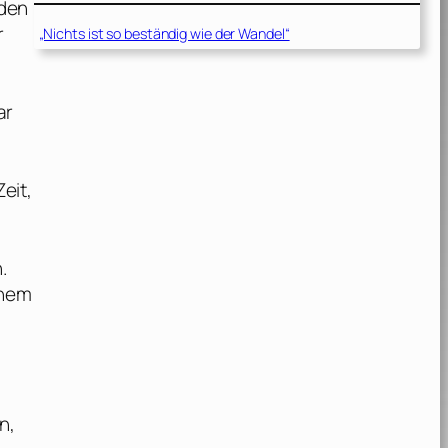
lden
r
„Nichts ist so beständig wie der Wandel“
ar
eit,
.
inem
.
n,