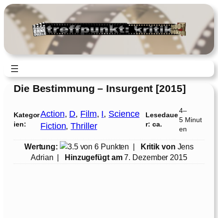
Zum
Inhalt
springen
Die Bestimmung – Insurgent [2015]
4–
Action
, 
D
, 
Film
, 
I
, 
Science
Kategor
Lesedaue
5 Minut
ien:
r: ca.
Fiction
, 
Thriller
en
Wertung:
|
Kritik von
Jens
Adrian
|
Hinzugefügt am
7. Dezember 2015