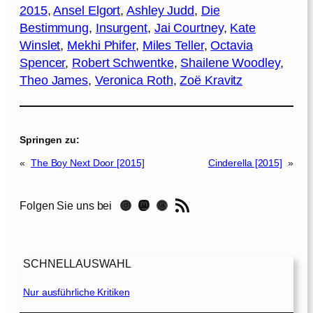
2015
, 
Ansel Elgort
, 
Ashley Judd
, 
Die
Bestimmung
, 
Insurgent
, 
Jai Courtney
, 
Kate
Winslet
, 
Mekhi Phifer
, 
Miles Teller
, 
Octavia
Spencer
, 
Robert Schwentke
, 
Shailene Woodley
, 
Theo James
, 
Veronica Roth
, 
Zoë Kravitz
Springen zu:
«
The Boy Next Door [2015]
Cinderella [2015]
»
RSS-Feed
Instagram
Mastodon
Threads
Folgen Sie uns bei
SCHNELLAUSWAHL
Nur ausführliche Kritiken