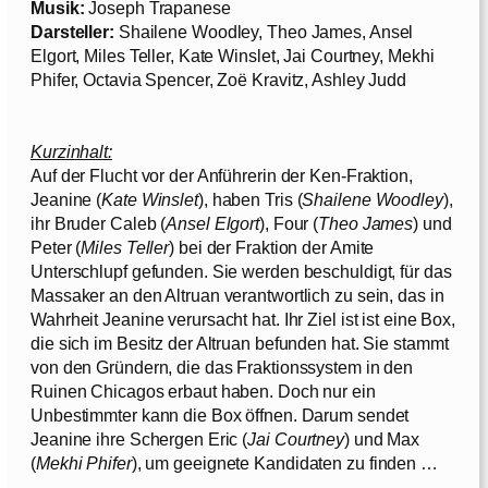
Musik:
Joseph Trapanese
Darsteller:
Shailene Woodley, Theo James, Ansel
Elgort, Miles Teller, Kate Winslet, Jai Courtney, Mekhi
Phifer, Octavia Spencer, Zoë Kravitz, Ashley Judd
Kurzinhalt:
Auf der Flucht vor der Anführerin der Ken-Fraktion,
Jeanine (
Kate Winslet
), haben Tris (
Shailene Woodley
),
ihr Bruder Caleb (
Ansel Elgort
), Four (
Theo James
) und
Peter (
Miles Teller
) bei der Fraktion der Amite
Unterschlupf gefunden. Sie werden beschuldigt, für das
Massaker an den Altruan verantwortlich zu sein, das in
Wahrheit Jeanine verursacht hat. Ihr Ziel ist ist eine Box,
die sich im Besitz der Altruan befunden hat. Sie stammt
von den Gründern, die das Fraktionssystem in den
Ruinen Chicagos erbaut haben. Doch nur ein
Unbestimmter kann die Box öffnen. Darum sendet
Jeanine ihre Schergen Eric (
Jai Courtney
) und Max
(
Mekhi Phifer
), um geeignete Kandidaten zu finden …