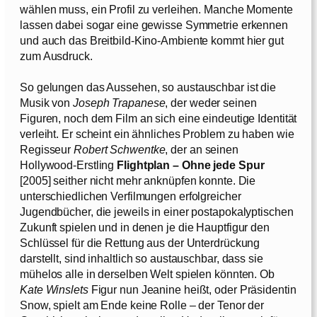
wählen muss, ein Profil zu verleihen. Manche Momente
lassen dabei sogar eine gewisse Symmetrie erkennen
und auch das Breitbild-Kino-Ambiente kommt hier gut
zum Ausdruck.
So gelungen das Aussehen, so austauschbar ist die
Musik von
Joseph Trapanese
, der weder seinen
Figuren, noch dem Film an sich eine eindeutige Identität
verleiht. Er scheint ein ähnliches Problem zu haben wie
Regisseur
Robert Schwentke
, der an seinen
Hollywood-Erstling
Flightplan – Ohne jede Spur
[2005] seither nicht mehr anknüpfen konnte. Die
unterschiedlichen Verfilmungen erfolgreicher
Jugendbücher, die jeweils in einer postapokalyptischen
Zukunft spielen und in denen je die Hauptfigur den
Schlüssel für die Rettung aus der Unterdrückung
darstellt, sind inhaltlich so austauschbar, dass sie
mühelos alle in derselben Welt spielen könnten. Ob
Kate Winslets
Figur nun Jeanine heißt, oder Präsidentin
Snow, spielt am Ende keine Rolle – der Tenor der