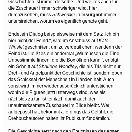
Geschichten ist immer derselbe. Und weil es auch für
die Zuschauer immer schwieriger wird, hier
durchzusehen, muss
Schwentke
in
Insurgent
immer
unterstreichen, worum es eigentlich gerade geht.
Endet ein Dialog beispielsweise mit dem Satz „Ich bin
hier nicht der Feind.“, wird im Anschluss auf
Kate
Winslet
geschnitten, um zu verdeutlichen, wer denn der
Feind ist. Heißt es ein andermal „Wir müssen die Eine
Unbestimmte finden, die die Box öffnen kann.“, erfolgt
ein Schnitt auf
Shailene Woodley
, die als Tris nicht nur
Dreh- und Angelpunkt der Geschichte ist, sondern eben
das Schicksal der Menschheit in Händen hält. Auch
sonst wird immer wieder ausdrücklich unterstrichen,
wohin die Figuren jetzt unterwegs sind, was als
nächstes zu tun ist, einfach damit auch der
unaufmerksamste Zuschauer im Bilde bleibt. Wer
aufgepasst hat, bekommt allerdings das Gefühl, die
Drehbuchautoren halten ihr Publikum für dämlich.
Die Geschichte setzt nach den Ereignissen des ersten