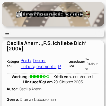
Zum
Inhalt
springen
Cecilia Ahern: „P.S. Ich liebe Dich“
[2004]
7–
Buch
, 
Drama
, 
Kategori
Lesedauer
10 Minut
Liebesgeschichte
, 
P
en:
: ca.
en
Wertung:
|
Kritik von
Jens Adrian
|
Hinzugefügt am
29. Oktober 2005
Autor:
Cecilia Ahern
Genre:
Drama / Liebesroman