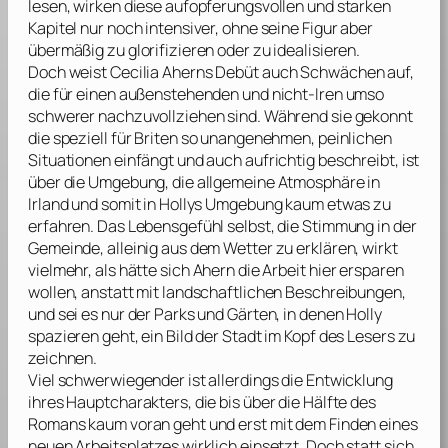
lesen, wirken diese aufopferungsvollen und starken
Kapitel nur noch intensiver, ohne seine Figur aber
übermäßig zu glorifizieren oder zu idealisieren.
Doch weist
Cecilia Aherns
Debüt auch Schwächen auf,
die für einen außenstehenden und nicht-Iren umso
schwerer nachzuvollziehen sind. Während sie gekonnt
die speziell für Briten so unangenehmen, peinlichen
Situationen einfängt und auch aufrichtig beschreibt, ist
über die Umgebung, die allgemeine Atmosphäre in
Irland und somit in Hollys Umgebung kaum etwas zu
erfahren. Das Lebensgefühl selbst, die Stimmung in der
Gemeinde, alleinig aus dem Wetter zu erklären, wirkt
vielmehr, als hätte sich
Ahern
die Arbeit hier ersparen
wollen, anstatt mit landschaftlichen Beschreibungen,
und sei es nur der Parks und Gärten, in denen Holly
spazieren geht, ein Bild der Stadt im Kopf des Lesers zu
zeichnen.
Viel schwerwiegender ist allerdings die Entwicklung
ihres Hauptcharakters, die bis über die Hälfte des
Romans kaum voran geht und erst mit dem Finden eines
neuen Arbeitsplatzes wirklich einsetzt. Doch statt sich