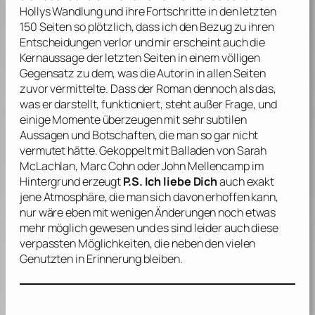
Hollys Wandlung und ihre Fortschritte in den letzten
150 Seiten so plötzlich, dass ich den Bezug zu ihren
Entscheidungen verlor und mir erscheint auch die
Kernaussage der letzten Seiten in einem völligen
Gegensatz zu dem, was die Autorin in allen Seiten
zuvor vermittelte. Dass der Roman dennoch als das,
was er darstellt, funktioniert, steht außer Frage, und
einige Momente überzeugen mit sehr subtilen
Aussagen und Botschaften, die man so gar nicht
vermutet hätte. Gekoppelt mit Balladen von
Sarah
McLachlan
,
Marc Cohn
oder
John Mellencamp
im
Hintergrund erzeugt
P.S. Ich liebe Dich
auch exakt
jene Atmosphäre, die man sich davon erhoffen kann,
nur wäre eben mit wenigen Änderungen noch etwas
mehr möglich gewesen und es sind leider auch diese
verpassten Möglichkeiten, die neben den vielen
Genutzten in Erinnerung bleiben.