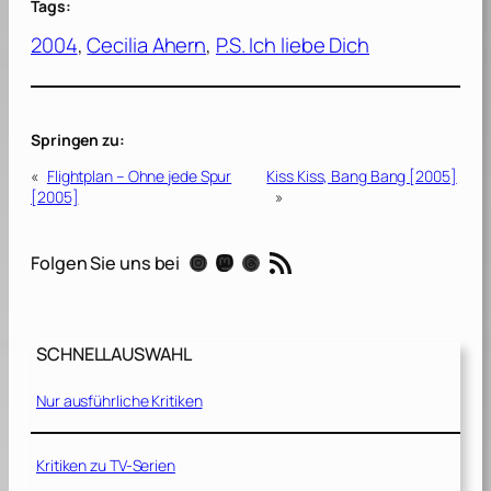
Tags:
2004
, 
Cecilia Ahern
, 
P.S. Ich liebe Dich
Springen zu:
«
Flightplan – Ohne jede Spur
Kiss Kiss, Bang Bang [2005]
[2005]
»
RSS-Feed
Instagram
Mastodon
Threads
Folgen Sie uns bei
SCHNELLAUSWAHL
Nur ausführliche Kritiken
Kritiken zu TV-Serien