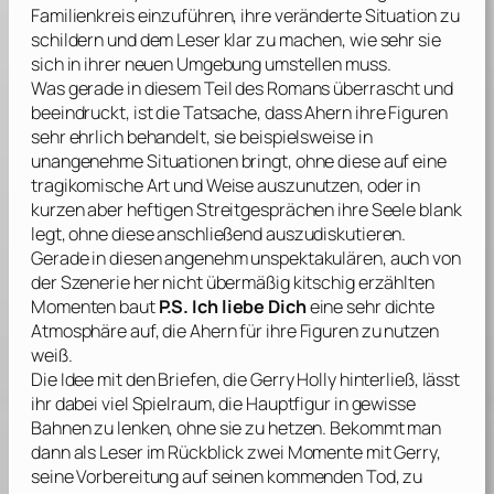
Familienkreis einzuführen, ihre veränderte Situation zu
schildern und dem Leser klar zu machen, wie sehr sie
sich in ihrer neuen Umgebung umstellen muss.
Was gerade in diesem Teil des Romans überrascht und
beeindruckt, ist die Tatsache, dass
Ahern
ihre Figuren
sehr ehrlich behandelt, sie beispielsweise in
unangenehme Situationen bringt, ohne diese auf eine
tragikomische Art und Weise auszunutzen, oder in
kurzen aber heftigen Streitgesprächen ihre Seele blank
legt, ohne diese anschließend auszudiskutieren.
Gerade in diesen angenehm unspektakulären, auch von
der Szenerie her nicht übermäßig kitschig erzählten
Momenten baut
P.S. Ich liebe Dich
eine sehr dichte
Atmosphäre auf, die
Ahern
für ihre Figuren zu nutzen
weiß.
Die Idee mit den Briefen, die Gerry Holly hinterließ, lässt
ihr dabei viel Spielraum, die Hauptfigur in gewisse
Bahnen zu lenken, ohne sie zu hetzen. Bekommt man
dann als Leser im Rückblick zwei Momente mit Gerry,
seine Vorbereitung auf seinen kommenden Tod, zu