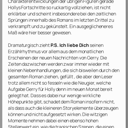
Charakterentwicklungen der übrigen Figuren gerade
Hollys Fortschritte so ruckartig vollziehen, ist nicht
erklärbar und scheint insbesondere bei den zeitlichen
Sprüngen innerhalb des Romans im letzten Drittel zu
verkrampft und zu gekünstelt. Ein ausgeglicheneres
Maß wäre hier besser gewesen.
Dramaturgisch zieht
P.S. Ich liebe Dich
seinen
Erzählrhythmus vor allem aus dem monatlichen
Erscheinen der neuen Nachrichten von Gerry. Die
Zeiten dazwischen werden zwar immer wieder mit
kleinen Nebenhandlungen, die sich bisweilen durch den
gesamten Roman ziehen, gefüllt , die aber den Leser
trotz allem nicht so fesseln wie die Neugier, welche
Aufgabe Gerry für Holly denn im neuen Monat bereit
gelegt hat. Dass es dabei nur wenige wirkliche
Höhepunkte gibt, schadet dem Roman insofern nicht,
als dass auch die kleineren Storyelemente überzeugen
können und nicht aufgesetzt wirken. Die witzigen
Momente nehmen dabei einen ebenso hohen
Stellenwert ein, wie die tragischen Szenen, die einen