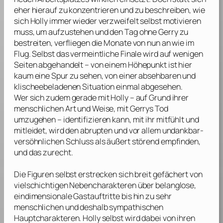
eher hierauf zu konzentrieren und zu beschreiben, wie
sich Holly immer wieder verzweifelt selbst motivieren
muss, um aufzustehen und den Tag ohne Gerry zu
bestreiten, verfliegen die Monate von nun an wie im
Flug. Selbst das vermeintliche Finale wird auf wenigen
Seiten abgehandelt – von einem Höhepunkt ist hier
kaum eine Spur zu sehen, von einer absehbaren und
klischeebeladenen Situation einmal abgesehen.
Wer sich zudem gerade mit Holly – auf Grund ihrer
menschlichen Art und Weise, mit Gerrys Tod
umzugehen – identifizieren kann, mit ihr mitfühlt und
mitleidet, wird den abrupten und vor allem undankbar-
versöhnlichen Schluss als äußert störend empfinden,
und das zurecht.
Die Figuren selbst erstrecken sich breit gefächert von
vielschichtigen Nebencharakteren über belanglose,
eindimensionale Gastauftritte bis hin zu sehr
menschlichen und deshalb sympathischen
Hauptcharakteren. Holly selbst wird dabei von ihren