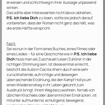
erweisen und schlichtweg in ihrer Aussage unpassend
wirken.
Das sollte aber Interessenten nicht davon abhalten,
P.S. Ich liebe Dich
zu lesen, sollte sie jedoch darauf
vorbereiten, dass der Roman nicht ganz das hält, was
die erste Hälfte verspricht.
Fazit:
Sei es nun in der Form eines Buches, eines Filmes oder
eines Liedes – für eine Geschichte wie in
P.S. Ich liebe
Dich
muss man als Zuschauer/Leser/Zuhörer in der
richtigen Stimmung sein. Ist diese einmal erreicht,
besticht die Autorin
Cecilia Ahern
durch eine sehr
zurückhaltende, aufrichtige und deswegen
überraschende Erzählung, die den Kampf Hollys um
einen Wiedereinstieg in ihr Leben gekonnt zum
Ausdruck bringt. Ihrem Weg beizuwohnen, fernab von
üblichen Klischees oder übersinnlichen Eindrücken, ist
mitunter aufmunternd, ermutigend, bewegend,