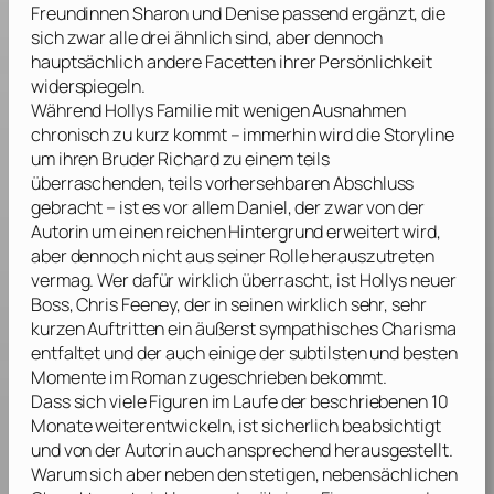
Freundinnen Sharon und Denise passend ergänzt, die
sich zwar alle drei ähnlich sind, aber dennoch
hauptsächlich andere Facetten ihrer Persönlichkeit
widerspiegeln.
Während Hollys Familie mit wenigen Ausnahmen
chronisch zu kurz kommt – immerhin wird die Storyline
um ihren Bruder Richard zu einem teils
überraschenden, teils vorhersehbaren Abschluss
gebracht – ist es vor allem Daniel, der zwar von der
Autorin um einen reichen Hintergrund erweitert wird,
aber dennoch nicht aus seiner Rolle herauszutreten
vermag. Wer dafür wirklich überrascht, ist Hollys neuer
Boss, Chris Feeney, der in seinen wirklich sehr, sehr
kurzen Auftritten ein äußerst sympathisches Charisma
entfaltet und der auch einige der subtilsten und besten
Momente im Roman zugeschrieben bekommt.
Dass sich viele Figuren im Laufe der beschriebenen 10
Monate weiterentwickeln, ist sicherlich beabsichtigt
und von der Autorin auch ansprechend herausgestellt.
Warum sich aber neben den stetigen, nebensächlichen