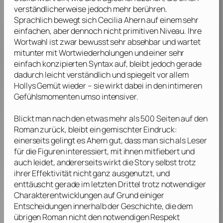
verständlicherweise jedoch mehr berühren.
Sprachlich bewegt sich
Cecilia Ahern
auf einem sehr
einfachen, aber dennoch nicht primitiven Niveau. Ihre
Wortwahl ist zwar bewusst sehr absehbar und wartet
mitunter mit Wortwiederholungen und einer sehr
einfach konzipierten Syntax auf, bleibt jedoch gerade
dadurch leicht verständlich und spiegelt vor allem
Hollys Gemüt wieder – sie wirkt dabei in den intimeren
Gefühlsmomenten umso intensiver.
Blickt man nach den etwas mehr als 500 Seiten auf den
Roman zurück, bleibt ein gemischter Eindruck:
einerseits gelingt es
Ahern
gut, dass man sich als Leser
für die Figuren interessiert, mit ihnen mitfiebert und
auch leidet, andererseits wirkt die Story selbst trotz
ihrer Effektivität nicht ganz ausgenutzt, und
enttäuscht gerade im letzten Drittel trotz notwendiger
Charakterentwicklungen auf Grund einiger
Entscheidungen innerhalb der Geschichte, die dem
übrigen Roman nicht den notwendigen Respekt