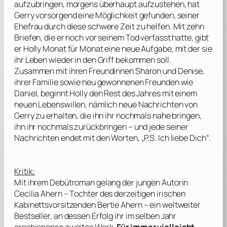
aufzubringen, morgens überhaupt aufzustehen, hat
Gerry vorsorgend eine Möglichkeit gefunden, seiner
Ehefrau durch diese schwere Zeit zu helfen. Mit zehn
Briefen, die er noch vor seinem Tod verfasst hatte, gibt
er Holly Monat für Monat eine neue Aufgabe, mit der sie
ihr Leben wieder in den Griff bekommen soll.
Zusammen mit ihren Freundinnen Sharon und Denise,
ihrer Familie sowie neu gewonnenen Freunden wie
Daniel, beginnt Holly den Rest des Jahres mit einem
neuen Lebenswillen, nämlich neue Nachrichten von
Gerry zu erhalten, die ihn ihr nochmals nahe bringen,
ihn ihr nochmals zurückbringen – und jede seiner
Nachrichten endet mit den Worten, „P.S. Ich liebe Dich“.
Kritik:
Mit ihrem Debütroman gelang der jungen Autorin
Cecilia Ahern
– Tochter des derzeitigen irischen
Kabinettsvorsitzenden
Bertie Ahern
– ein weltweiter
Bestseller, an dessen Erfolg ihr im selben Jahr