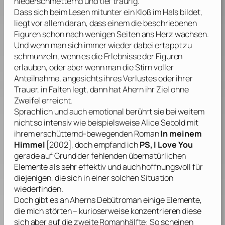
niederschmetternd und tief traurig.
Dass sich beim Lesen mitunter ein Kloß im Hals bildet,
liegt vor allem daran, dass einem die beschriebenen
Figuren schon nach wenigen Seiten ans Herz wachsen.
Und wenn man sich immer wieder dabei ertappt zu
schmunzeln, wenn es die Erlebnisse der Figuren
erlauben, oder aber wenn man die Stirn voller
Anteilnahme, angesichts ihres Verlustes oder ihrer
Trauer, in Falten legt, dann hat
Ahern
ihr Ziel ohne
Zweifel erreicht.
Sprachlich und auch emotional berührt sie bei weitem
nicht so intensiv wie beispielsweise
Alice Sebold
mit
ihrem erschütternd-bewegenden Roman
In meinem
Himmel
[2002], doch empfand ich
PS, I Love You
gerade auf Grund der fehlenden übernatürlichen
Elemente als sehr effektiv und auch hoffnungsvoll für
diejenigen, die sich in einer solchen Situation
wiederfinden.
Doch gibt es an
Aherns
Debütroman einige Elemente,
die mich störten – kurioserweise konzentrieren diese
sich aber auf die zweite Romanhälfte: So scheinen