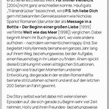
erschienenes zweites Werk,
Für immer vielleicht
[2004] nicht ganz anschließen konnte. Häufig als
„Tränendrücker“ bezeichnet, wird
P.S. Ich liebe Dich
gern mit bekannten Genreklassikern wie
Nicholas
Sparks’
Romanen (darunter der als
Message in a
Bottle – Der Beginn einer großen Liebe
[1999]
verfilmte
Weit wie das Meer
[1998]) verglichen. Dabei
beginnt
Ahern
ihr Buch genau dort, wo viele andere
aufhören – nach dem vermeintlichen Happy-End. Sie
begleitet Holly Kennedy beinahe ein ganzes Jahr lang
auf ihrem Weg, beziehungsweise, bei der Aufgabe,
einen Neueinstieg in ihr Leben zu finden.
Ahern
spickt
diese Erzählung mit vielen alltäglichen Situationen,
witzigen wie traurigen Momenten und einer
Entwicklung, die gerade in der ersten Romanhälfte
beinahe stillzustehen scheint und erst auf den letzten
200 Seiten an Fahrt gewinnt.
Die Story selbst wartet dabei mit vielen kleinen
Episoden auf, die sich gerade zu Beginn sehr viel Zeit
nehmen, Holly und ihren Freundes- beziehungsweise