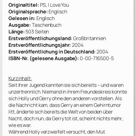
Originaltitel:
PS, I Love You
Originalsprache:
Englisch
Gelesen in:
Englisch
Ausgabe:
Taschenbuch
Länge:
503 Seiten
Erstveröffentlichungsland:
Großbritannien
Erstveröffentlichungsjahr:
2004
Erstveröffentlichung in Deutschland:
2004
ISBN-Nr. (gelesene Ausgabe):
0-00-716500-5
Kurzinhalt:
Seit ihrer Jugend kannten sie sich bereits – und waren
unzertrennlich. Niemand in ihrem Freundeskreis konnte
sich Holly und Gerry ohne den anderen vorstellen. Als
die Nachricht kam, dass Gerry an einem Gehirntumor
litt, änderte sich bereits die Welt von beiden über
Nacht, doch nun, da Gerry tot ist, scheint nichts mehr,
wie es war.
Während Holly verzweifelt versucht, den Mut