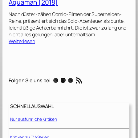
Aquaman [2018]
a
m
Nach düster-zähen Comic-Filmen der Superhelden-
a
Reihe, präsentiert sich das Solo-Abenteuer als bunte,
n
leichtfüßige Achterbahnfahrt. Die ist zwar zu lang und
:
nicht alles gelungen, aber unterhaltsam.
L
:
Weiterlesen
o
A
s
q
t
u
K
a
i
m
RSS-Feed
n
Instagram
Mastodon
Threads
Folgen Sie uns bei
a
g
n
d
[
o
2
m
SCHNELLAUSWAHL
0
[
1
2
Nur ausführliche Kritiken
8
0
]
2
Kritiken zu TV-Serien