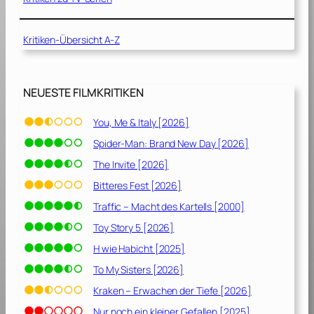
3
]
Kritiken-Übersicht A-Z
NEUESTE FILMKRITIKEN
You, Me & Italy [2026]
Spider-Man: Brand New Day [2026]
The Invite [2026]
Bitteres Fest [2026]
Traffic – Macht des Kartells [2000]
Toy Story 5 [2026]
H wie Habicht [2025]
To My Sisters [2026]
Kraken – Erwachen der Tiefe [2026]
Nur noch ein kleiner Gefallen [2025]