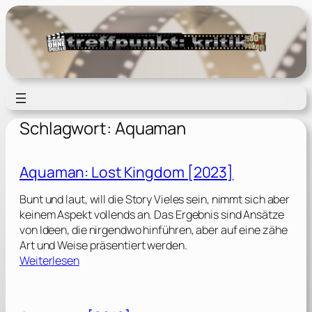
Zum
Inhalt
springen
Schlagwort:
Aquaman
Aquaman: Lost Kingdom [2023]
Bunt und laut, will die Story Vieles sein, nimmt sich aber
keinem Aspekt vollends an. Das Ergebnis sind Ansätze
von Ideen, die nirgendwo hinführen, aber auf eine zähe
Art und Weise präsentiert werden.
:
Weiterlesen
A
q
u