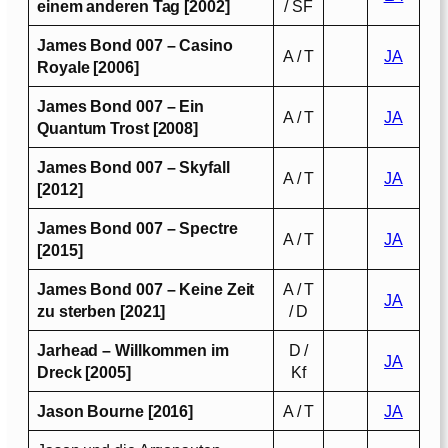
einem anderen Tag [2002]
/ SF
James Bond 007 – Casino
A / T
JA
Royale [2006]
James Bond 007 – Ein
A / T
JA
Quantum Trost [2008]
James Bond 007 – Skyfall
A / T
JA
[2012]
James Bond 007 – Spectre
A / T
JA
[2015]
James Bond 007 – Keine Zeit
A / T
JA
zu sterben [2021]
/ D
Jarhead – Willkommen im
D /
JA
Dreck [2005]
Kf
Jason Bourne [2016]
A / T
JA