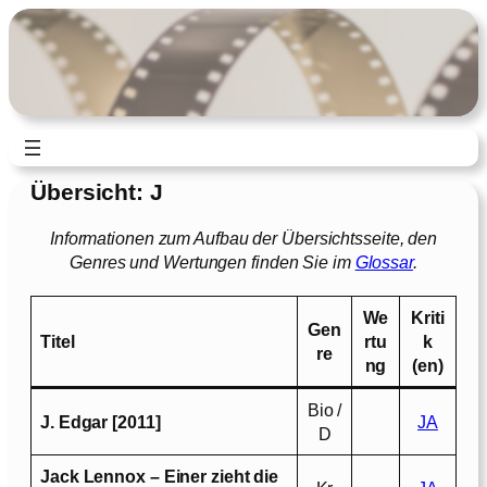
Zum
Inhalt
springen
Übersicht: J
Informationen zum Aufbau der Übersichtsseite, den
Genres und Wertungen finden Sie im
Glossar
.
We
Kriti
Gen
Titel
rtu
k
re
ng
(en)
Bio /
J. Edgar [2011]
JA
D
Jack Lennox – Einer zieht die