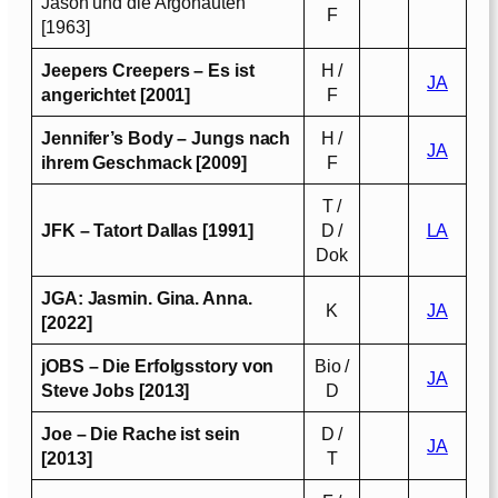
Jason und die Argonauten
F
[1963]
Jeepers Creepers – Es ist
H /
JA
angerichtet [2001]
F
Jennifer’s Body – Jungs nach
H /
JA
ihrem Geschmack [2009]
F
T /
JFK – Tatort Dallas [1991]
D /
LA
Dok
JGA: Jasmin. Gina. Anna.
K
JA
[2022]
jOBS – Die Erfolgsstory von
Bio /
JA
Steve Jobs [2013]
D
Joe – Die Rache ist sein
D /
JA
[2013]
T