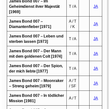
James Bond 007 – Im
Geheimdienst ihrer Majestät
T / A
JA
[1969]
James Bond 007 –
A / T
JA
Diamantenfieber [1971]
/ K
James Bond 007 – Leben und
T / A
JA
sterben lassen [1973]
James Bond 007 – Der Mann
T / A
JA
mit dem goldenen Colt [1974]
James Bond 007 – Der Spion,
T / A
JA
der mich liebte [1977]
James Bond 007 – Moonraker
A / T
JA
– Streng geheim [1979]
/ SF
James Bond 007 – In tödlicher
A / T
JA
Mission [1981]