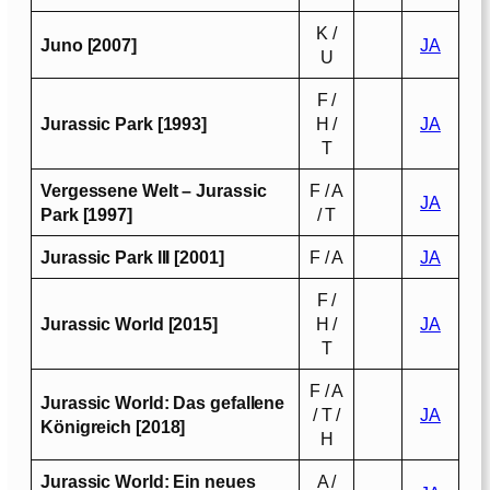
K /
Juno [2007]
JA
U
F /
Jurassic Park [1993]
H /
JA
T
Vergessene Welt – Jurassic
F / A
JA
Park [1997]
/ T
Jurassic Park III [2001]
F / A
JA
F /
Jurassic World [2015]
H /
JA
T
F / A
Jurassic World: Das gefallene
/ T /
JA
Königreich [2018]
H
Jurassic World: Ein neues
A /