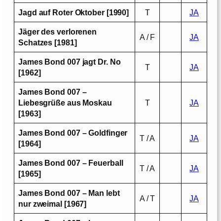
Jagd auf Roter Oktober [1990]
T
JA
Jäger des verlorenen
A / F
JA
Schatzes [1981]
James Bond 007 jagt Dr. No
T
JA
[1962]
James Bond 007 –
Liebesgrüße aus Moskau
T
JA
[1963]
James Bond 007 – Goldfinger
T / A
JA
[1964]
James Bond 007 – Feuerball
T / A
JA
[1965]
James Bond 007 – Man lebt
A / T
JA
nur zweimal [1967]