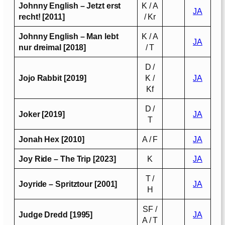
Johnny English – Jetzt erst
K / A
JA
recht! [2011]
/ Kr
Johnny English – Man lebt
K / A
JA
nur dreimal [2018]
/ T
D /
Jojo Rabbit [2019]
K /
JA
Kf
D /
Joker [2019]
JA
T
Jonah Hex [2010]
A / F
JA
Joy Ride – The Trip [2023]
K
JA
T /
Joyride – Spritztour [2001]
JA
H
SF /
Judge Dredd [1995]
JA
A / T