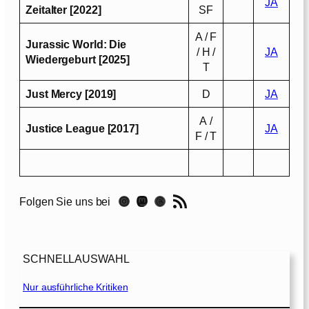
JA
Zeitalter [2022]
SF
A / F
Jurassic World: Die
/ H /
JA
Wiedergeburt [2025]
T
Just Mercy [2019]
D
JA
A /
Justice League [2017]
JA
F / T
RSS-Feed
Instagram
Mastodon
Threads
Folgen Sie uns bei
SCHNELLAUSWAHL
Nur ausführliche Kritiken