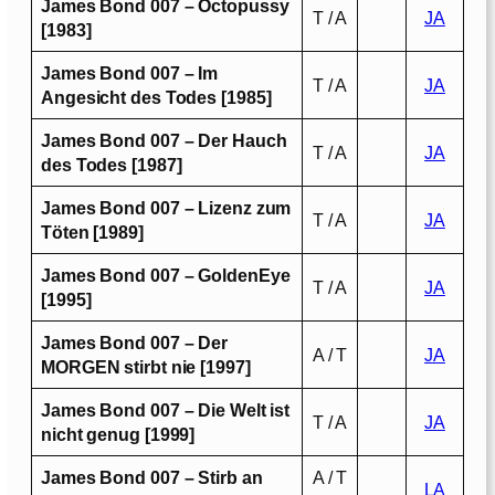
James Bond 007 – Octopussy
T / A
JA
[1983]
James Bond 007 – Im
T / A
JA
Angesicht des Todes [1985]
James Bond 007 – Der Hauch
T / A
JA
des Todes [1987]
James Bond 007 – Lizenz zum
T / A
JA
Töten [1989]
James Bond 007 – GoldenEye
T / A
JA
[1995]
James Bond 007 – Der
A / T
JA
MORGEN stirbt nie [1997]
James Bond 007 – Die Welt ist
T / A
JA
nicht genug [1999]
James Bond 007 – Stirb an
A / T
LA