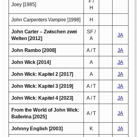
F /
Joey [1985]
H
John Carpenters Vampire [1998]
H
John Carter – Zwischen zwei
SF /
JA
Welten [2012]
A
John Rambo [2008]
A / T
JA
John Wick [2014]
A
JA
John Wick: Kapitel 2 [2017]
A
JA
John Wick: Kapitel 3 [2019]
A / T
JA
John Wick: Kapitel 4 [2023]
A / T
JA
From the World of John Wick:
A / T
JA
Ballerina [2025]
Johnny English [2003]
K
JA