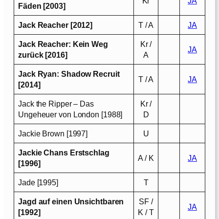
Kr
JA
Fäden [2003]
Jack Reacher [2012]
T / A
JA
Jack Reacher: Kein Weg
Kr /
JA
zurück [2016]
A
Jack Ryan: Shadow Recruit
T / A
JA
[2014]
Jack the Ripper – Das
Kr /
Ungeheuer von London [1988]
D
Jackie Brown [1997]
U
Jackie Chans Erstschlag
A / K
JA
[1996]
Jade [1995]
T
Jagd auf einen Unsichtbaren
SF /
JA
[1992]
K / T