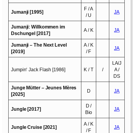
F / A
Jumanji [1995]
JA
/ U
Jumanji: Willkommen im
A / K
JA
Dschungel [2017]
Jumanji – The Next Level
A / K
JA
[2019]
/ F
LA/J
Jumpin‘ Jack Flash [1986]
K / T
/
A /
DS
Junge Mütter – Jeunes Mères
D
JA
[2025]
D /
Jungle [2017]
JA
Bio
A / K
Jungle Cruise [2021]
JA
/ F