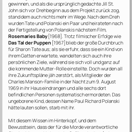
gewinnen, und als die ursprünglich gedachte
Jill St.
John
sich vor Drehbeginn aus dem Projekt zurück zog,
stand dem auch nichts mehr im Wege. Nach dem Dreh
wurden
Tate
und
Polanski
ein Paar und heirateten nach
der Fertigstellung von
Polanskis
nächstem Film,
Rosemaries Baby
[1968]. Trotz filmischer Erfolge wie
Das Tal der Puppen
[1967] blieb der große Durchbruch
für
Sharon Tate
aus; als sie erfuhr, dass sie ein Kind von
ihrem Gatten erwartete, wandelten sich auch ihre
persönlichen Ziele, während sie sich voll und ganz auf
die kommende Mutter-Rolle einstellte. Doch wurden all
ihre Zukunftspläne jäh zerstört, als Mitglieder der
Charles Manson
-Familie in der Nacht zum 9. August
1969 in ihr Haus eindrangen und alle sechs dort
befindlichen Personen systematisch ermordeten. Das
ungeborene Kind, dessen Name
Paul Richard Polanski
hätte lauten sollen, starb mit ihr.
Mit diesem Wissen im Hinterkopf, und dem
Bewusstsein, dass der für die Morde verantwortliche