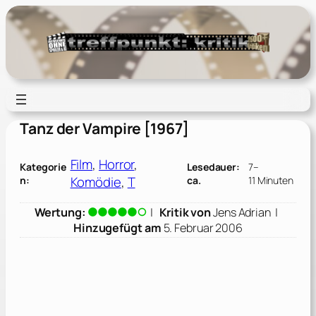
Zum
Inhalt
springen
Tanz der Vampire [1967]
Film
, 
Horror
, 
Kategorie
Lesedauer:
7–
Komödie
, 
T
n:
ca.
11 Minuten
Wertung:
|
Kritik von
Jens Adrian
|
Hinzugefügt am
5. Februar 2006