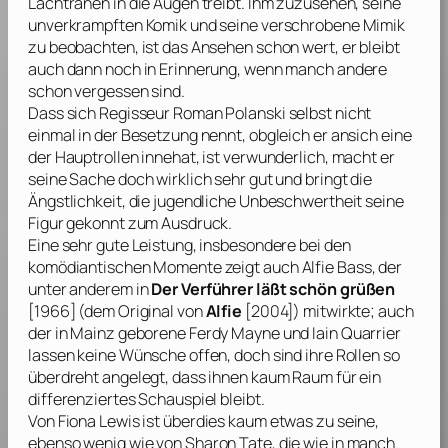
Lachtränen in die Augen treibt. Ihm zuzusehen, seine
unverkrampften Komik und seine verschrobene Mimik
zu beobachten, ist das Ansehen schon wert, er bleibt
auch dann noch in Erinnerung, wenn manch andere
schon vergessen sind.
Dass sich Regisseur
Roman Polanski
selbst nicht
einmal in der Besetzung nennt, obgleich er ansich eine
der Hauptrollen innehat, ist verwunderlich, macht er
seine Sache doch wirklich sehr gut und bringt die
Ängstlichkeit, die jugendliche Unbeschwertheit seine
Figur gekonnt zum Ausdruck.
Eine sehr gute Leistung, insbesondere bei den
komödiantischen Momente zeigt auch
Alfie Bass
, der
unter anderem in
Der Verführer läßt schön grüßen
[1966] (dem Original von
Alfie
[2004]) mitwirkte; auch
der in Mainz geborene
Ferdy Mayne
und
Iain Quarrier
lassen keine Wünsche offen, doch sind ihre Rollen so
überdreht angelegt, dass ihnen kaum Raum für ein
differenziertes Schauspiel bleibt.
Von
Fiona Lewis
ist überdies kaum etwas zu seine,
ebenso wenig wie von
Sharon Tate
, die wie in manch