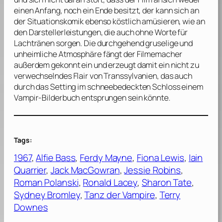
einen Anfang, noch ein Ende besitzt, der kann sich an
der Situationskomik ebenso köstlich amüsieren, wie an
den Darstellerleistungen, die auch ohne Worte für
Lachtränen sorgen. Die durchgehend gruselige und
unheimliche Atmosphäre fängt der Filmemacher
außerdem gekonnt ein und erzeugt damit ein nicht zu
verwechselndes Flair von Transsylvanien, das auch
durch das Setting im schneebedeckten Schloss einem
Vampir-Bilderbuch entsprungen sein könnte.
Tags:
1967
, 
Alfie Bass
, 
Ferdy Mayne
, 
Fiona Lewis
, 
Iain
Quarrier
, 
Jack MacGowran
, 
Jessie Robins
, 
Roman Polanski
, 
Ronald Lacey
, 
Sharon Tate
, 
Sydney Bromley
, 
Tanz der Vampire
, 
Terry
Downes