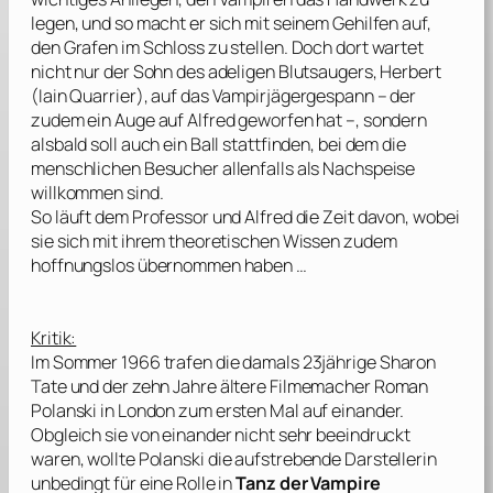
legen, und so macht er sich mit seinem Gehilfen auf,
den Grafen im Schloss zu stellen. Doch dort wartet
nicht nur der Sohn des adeligen Blutsaugers, Herbert
(
Iain Quarrier
), auf das Vampirjägergespann – der
zudem ein Auge auf Alfred geworfen hat –, sondern
alsbald soll auch ein Ball stattfinden, bei dem die
menschlichen Besucher allenfalls als Nachspeise
willkommen sind.
So läuft dem Professor und Alfred die Zeit davon, wobei
sie sich mit ihrem theoretischen Wissen zudem
hoffnungslos übernommen haben …
Kritik:
Im Sommer 1966 trafen die damals 23jährige
Sharon
Tate
und der zehn Jahre ältere Filmemacher
Roman
Polanski
in London zum ersten Mal auf einander.
Obgleich sie von einander nicht sehr beeindruckt
waren, wollte
Polanski
die aufstrebende Darstellerin
unbedingt für eine Rolle in
Tanz der Vampire