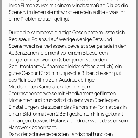
ihren Filmen zuvor mit einem Mindestmaß an Dialog die
Szenen, in denen sie mitwirkt veredeln sollte – was ihr
ohne Probleme auch gelingt.
Durch die kammerspielartige Geschichte musste sich
Regisseur
Polanski
auf wenige wenige Sets und
Szenenwechsel verlassen, beweist aber gerade in den
Außenszenen, die nicht vor einem Bluescreen
aufgenommen wurden (eben jener ist bei den
Schlittenfahrt-Aufnahmen leider offensichtlich) ein
gutes Gespür für stimmungsvolle Bilder, die sehr gut
das Flair des Films zum Ausdruck bringen.
Mit dezenten Kamerafahrten, einigen
überraschenderweise mit Handkamera gefilmten
Momenten und grundsätzlich sehr wohlüberlegten
Einstellungen, die zudem das Panorama-Format des in
einem Bildformat von 2,35:1 gedrehten Films gekonnt
einfangen, beweist
Polanski
eindrucksvoll, dass er sein
Handwerk beherrscht.
Dank der schneebedeckten Landschaft und den