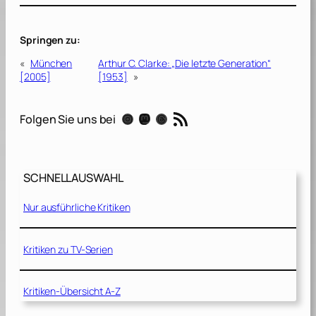
Springen zu:
«
München
Arthur C. Clarke: „Die letzte Generation“
[2005]
[1953]
»
RSS-Feed
Instagram
Mastodon
Threads
Folgen Sie uns bei
SCHNELLAUSWAHL
Nur ausführliche Kritiken
Kritiken zu TV-Serien
Kritiken-Übersicht A-Z