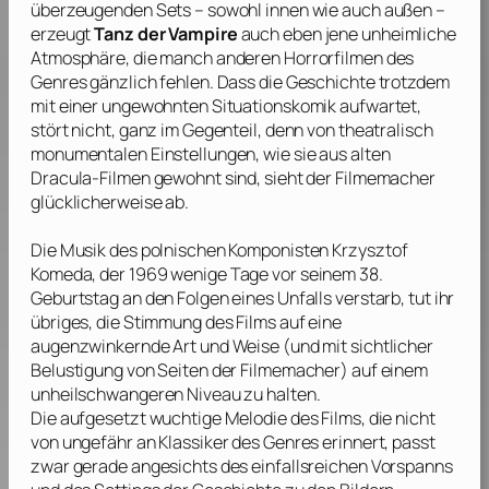
überzeugenden Sets – sowohl innen wie auch außen –
erzeugt
Tanz der Vampire
auch eben jene unheimliche
Atmosphäre, die manch anderen Horrorfilmen des
Genres gänzlich fehlen. Dass die Geschichte trotzdem
mit einer ungewohnten Situationskomik aufwartet,
stört nicht, ganz im Gegenteil, denn von theatralisch
monumentalen Einstellungen, wie sie aus alten
Dracula-Filmen gewohnt sind, sieht der Filmemacher
glücklicherweise ab.
Die Musik des polnischen Komponisten
Krzysztof
Komeda
, der 1969 wenige Tage vor seinem 38.
Geburtstag an den Folgen eines Unfalls verstarb, tut ihr
übriges, die Stimmung des Films auf eine
augenzwinkernde Art und Weise (und mit sichtlicher
Belustigung von Seiten der Filmemacher) auf einem
unheilschwangeren Niveau zu halten.
Die aufgesetzt wuchtige Melodie des Films, die nicht
von ungefähr an Klassiker des Genres erinnert, passt
zwar gerade angesichts des einfallsreichen Vorspanns