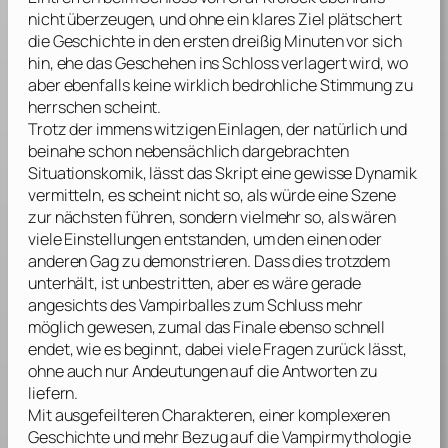
nicht überzeugen, und ohne ein klares Ziel plätschert
die Geschichte in den ersten dreißig Minuten vor sich
hin, ehe das Geschehen ins Schloss verlagert wird, wo
aber ebenfalls keine wirklich bedrohliche Stimmung zu
herrschen scheint.
Trotz der immens witzigen Einlagen, der natürlich und
beinahe schon nebensächlich dargebrachten
Situationskomik, lässt das Skript eine gewisse Dynamik
vermitteln, es scheint nicht so, als würde eine Szene
zur nächsten führen, sondern vielmehr so, als wären
viele Einstellungen entstanden, um den einen oder
anderen Gag zu demonstrieren. Dass dies trotzdem
unterhält, ist unbestritten, aber es wäre gerade
angesichts des Vampirballes zum Schluss mehr
möglich gewesen, zumal das Finale ebenso schnell
endet, wie es beginnt, dabei viele Fragen zurück lässt,
ohne auch nur Andeutungen auf die Antworten zu
liefern.
Mit ausgefeilteren Charakteren, einer komplexeren
Geschichte und mehr Bezug auf die Vampirmythologie