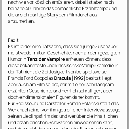
nach wie vor köstlich amüsieren, dabei ist aber nach
beinahe 40 Jahren das gemächliche Erzähltempo und
die ansich dürftige Story dem Film durchaus
anzumerken.
Fazit:
Es ist leider eine Tatsache, dass sich junge Zuschauer
meist weder mit an Geschichte, noch an dem gezeigten
Humor in
Tanz der Vampire
erfreuen können; dass
diese bekannteste und klassischske Vampirkomödie in
der Tat nicht die Zeitlosigkeit von beispielsweise
Francis Ford Coppolas
Dracula
[1992] besitzt, liegt
aber auch am Film selbst, der mit einer sehr langsam
erzählten Geschichte und herrlich schrulligen, aber
doch eindimensionalen Figuren daher kommt.
Für Regisseur und Darsteller
Roman Polanski
stellt das
Werk nach einer von ihm getroffenen Interviewaussage
seinen Lieblingsfirlm dar, und wer über die inhaltlichen
und erzählerischen Schwächen hinweg sehen kann,
und sich nicht daran stört, dass der Film ansich weder