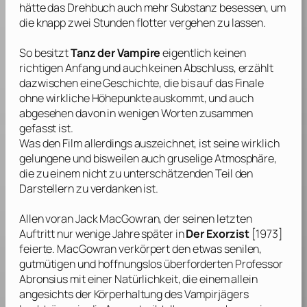
hätte das Drehbuch auch mehr Substanz besessen, um
die knapp zwei Stunden flotter vergehen zu lassen.
So besitzt
Tanz der Vampire
eigentlich keinen
richtigen Anfang und auch keinen Abschluss, erzählt
dazwischen eine Geschichte, die bis auf das Finale
ohne wirkliche Höhepunkte auskommt, und auch
abgesehen davon in wenigen Worten zusammen
gefasst ist.
Was den Film allerdings auszeichnet, ist seine wirklich
gelungene und bisweilen auch gruselige Atmosphäre,
die zu einem nicht zu unterschätzenden Teil den
Darstellern zu verdanken ist.
Allen voran
Jack MacGowran
, der seinen letzten
Auftritt nur wenige Jahre später in
Der Exorzist
[1973]
feierte.
MacGowran
verkörpert den etwas senilen,
gutmütigen und hoffnungslos überforderten Professor
Abronsius mit einer Natürlichkeit, die einem allein
angesichts der Körperhaltung des Vampirjägers