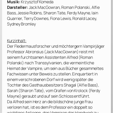
Musik:
Krzysztof Komeda
Darsteller:
Jack MacGowran, Roman Polanski, Alfie
Bass, Jessie Robins, Sharon Tate, Ferdy Mayne, Iain
Quarrier, Terry Downes, Fiona Lewis, Ronald Lacey,
Sydney Bromley
Kurzinhalt:
Der Fledermausforscher und möchtergern Vampirjäger
Professor Abronsius (
Jack MacGowran
) reist mit
seinem furchtsamen Assistenten Alfred (
Roman
Polanski
) nach Transsylvanien, die vermeintliche
Heimat der Vampire, um sein aus Bücher gesammeltes
Fachwissen unter Beweis zu stellen. Einquartiert in
einem verschrobenen Dorf wird wenig später die
Tochter des Gasthausbesitzers Shagal (
Alfie Bass
),
Sarah (
Sharon Tate
), vom Grafen von Krolock (
Ferdy
Mayne
) geraubt und auf sein Schloss entführt.
Da Alfred sein Herz an die bildschöne junge Frau
verloren hat, ist es dem Professor ein doppelt so
wichtiges Anliegen, den Vampiren das Handwerk zu