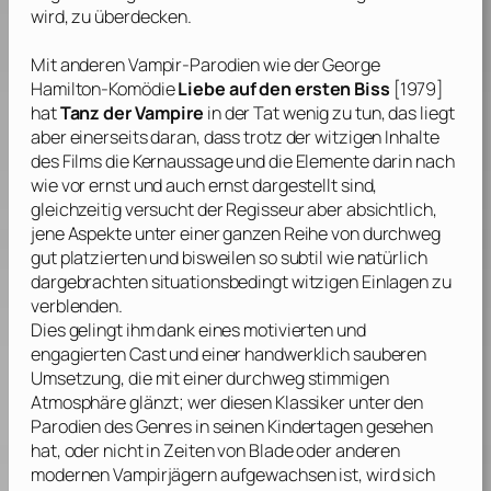
wird, zu überdecken.
Mit anderen Vampir-Parodien wie der
George
Hamilton
-Komödie
Liebe auf den ersten Biss
[1979]
hat
Tanz der Vampire
in der Tat wenig zu tun, das liegt
aber einerseits daran, dass trotz der witzigen Inhalte
des Films die Kernaussage und die Elemente darin nach
wie vor ernst und auch ernst dargestellt sind,
gleichzeitig versucht der Regisseur aber absichtlich,
jene Aspekte unter einer ganzen Reihe von durchweg
gut platzierten und bisweilen so subtil wie natürlich
dargebrachten situationsbedingt witzigen Einlagen zu
verblenden.
Dies gelingt ihm dank eines motivierten und
engagierten Cast und einer handwerklich sauberen
Umsetzung, die mit einer durchweg stimmigen
Atmosphäre glänzt; wer diesen Klassiker unter den
Parodien des Genres in seinen Kindertagen gesehen
hat, oder nicht in Zeiten von Blade oder anderen
modernen Vampirjägern aufgewachsen ist, wird sich