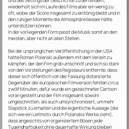
und des Settings der Geschichte zu den Bildern,
wiederholt sich im Laufe des Films aber ein wenig zu
oft, wobei der Score insgesamt zu eintönig bleibt und in
den ruhigen Momente die Atmosphäre besser hätte
unterstützen können.
In der vorliegenden Form passt die Musik somit an den
meisten, aber nicht an allen Stellen.
Bei der ursprünglichen Veröffentlichung in den USA
hatte
Roman Polanski
außerdem mit dem Verleih zu
kämpfen, der den Film grob umschnitt und sich so stark
von den Vorstellungen des Regisseurs entfernte, dass
dieser sich öffentlich von der Fassung distanzierte.
Gegenüber der europäischen Filmversion fehlten circa
zwölf Minuten, dafür wurde ein gezeichneter Cartoon
voran gestellt und der Film insgesamt sowohl
umgeschnitten, als auch umsynchronisiert, um mehr
Slapstick zu erhalten und die eigentliche Aussage (die
sich wie ein Leitmotiv durch
Polanskis
Werke zieht),
dass angesichts von organisiertem Bösen jede
Tugendhaftigkeit ohne dauerhafte Wirkung bleiben