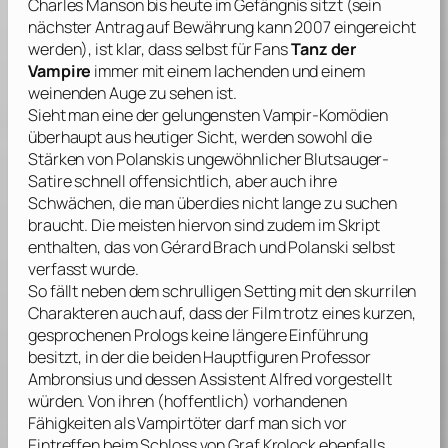
Charles Manson
bis heute im Gefängnis sitzt (sein
nächster Antrag auf Bewährung kann 2007 eingereicht
werden), ist klar, dass selbst für Fans
Tanz der
Vampire
immer mit einem lachenden und einem
weinenden Auge zu sehen ist.
Sieht man eine der gelungensten Vampir-Komödien
überhaupt aus heutiger Sicht, werden sowohl die
Stärken von
Polanskis
ungewöhnlicher Blutsauger-
Satire schnell offensichtlich, aber auch ihre
Schwächen, die man überdies nicht lange zu suchen
braucht. Die meisten hiervon sind zudem im Skript
enthalten, das von
Gérard Brach
und
Polanski
selbst
verfasst wurde.
So fällt neben dem schrulligen Setting mit den skurrilen
Charakteren auch auf, dass der Film trotz eines kurzen,
gesprochenen Prologs keine längere Einführung
besitzt, in der die beiden Hauptfiguren Professor
Ambronsius und dessen Assistent Alfred vorgestellt
würden. Von ihren (hoffentlich) vorhandenen
Fähigkeiten als Vampirtöter darf man sich vor
Eintreffen beim Schloss von Graf Krolock ebenfalls