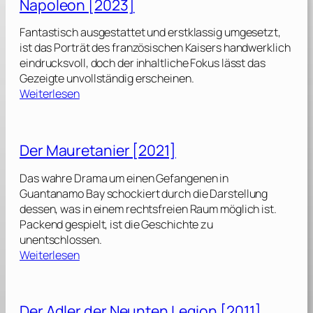
Napoleon [2023]
a
m
Fantastisch ausgestattet und erstklassig umgesetzt,
e
ist das Porträt des französischen Kaisers handwerklich
W
eindrucksvoll, doch der inhaltliche Fokus lässt das
e
Gezeigte unvollständig erscheinen.
b
:
Weiterlesen
[
N
2
a
0
p
Der Mauretanier [2021]
2
o
4
l
Das wahre Drama um einen Gefangenen in
]
e
Guantanamo Bay schockiert durch die Darstellung
o
dessen, was in einem rechtsfreien Raum möglich ist.
n
Packend gespielt, ist die Geschichte zu
[
unentschlossen.
2
:
Weiterlesen
0
D
2
e
3
r
Der Adler der Neunten Legion [2011]
]