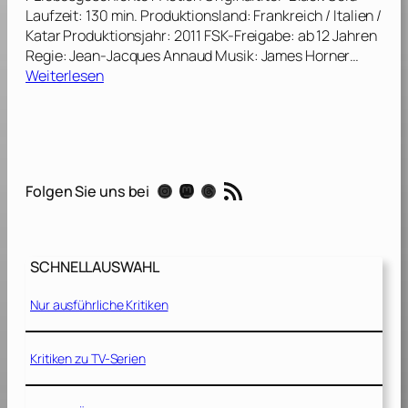
e
Laufzeit: 130 min. Produktionsland: Frankreich / Italien /
r
Katar Produktionsjahr: 2011 FSK-Freigabe: ab 12 Jahren
N
Regie: Jean-Jacques Annaud Musik: James Horner…
e
:
Weiterlesen
u
B
n
l
t
a
e
c
n
k
RSS-Feed
L
Instagram
Mastodon
Threads
Folgen Sie uns bei
G
e
o
g
l
i
d
o
SCHNELLAUSWAHL
[
n
2
[
Nur ausführliche Kritiken
0
2
1
0
1
Kritiken zu TV-Serien
1
]
1
]