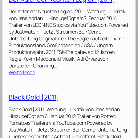
M
a
Der Adler der Neunten Legion [2011] Wertung: | Kritik
u
von Jens Adrian | Hinzugefügt am 7. Februar 2014
r
Trailer von LEONINE Studios via YouTube.com Powered
e
by JustWatch — Jetzt Streamen Bei: Genre:
t
Unterhaltung Originaltitel: The Eagle Laufzeit: 114 min.
a
Produktionsland: Großbritannien / USA / Ungarn
n
Produktionsjahr: 2011 FSK-Freigabe: ab 12 Jahren
i
Regie: Kevin Macdonald Musik: Atli Örvarsson
e
Darsteller: Channing…
r
:
Weiterlesen
[
D
2
e
0
r
Black Gold [2011]
2
A
1
d
Black Gold [2011] Wertung: | Kritik von Jens Adrian |
]
l
Hinzugefügt am 6. Januar 2012 Trailer von Rotten
e
Tomatoes Trailers via YouTube.com Powered by
r
JustWatch — Jetzt Streamen Bei: Genre: Unterhaltung
d
/ Liebesgeschichte / Action Originaltitel: Black Gold