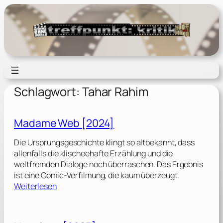
Zum
Inhalt
springen
Schlagwort:
Tahar Rahim
Madame Web [2024]
Die Ursprungsgeschichte klingt so altbekannt, dass
allenfalls die klischeehafte Erzählung und die
weltfremden Dialoge noch überraschen. Das Ergebnis
ist eine Comic-Verfilmung, die kaum überzeugt.
:
Weiterlesen
M
a
d