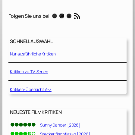
g
a
RSS-Feed
Instagram
Mastodon
Threads
Folgen Sie uns bei
[
2
0
2
SCHNELLAUSWAHL
1
]
Nur ausführliche Kritiken
Kritiken zu TV-Serien
Kritiken-Übersicht A-Z
NEUESTE FILMKRITIKEN
Sunny Dancer [2026]
Steckerlfischfiasko [2026]