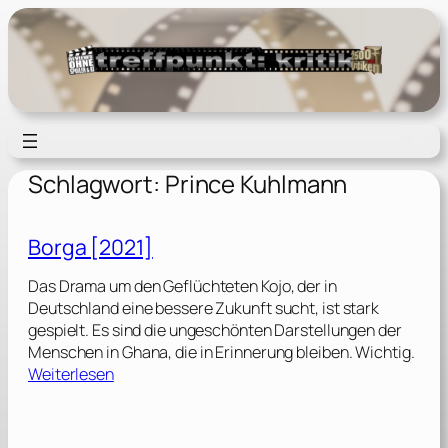
Zum
Inhalt
springen
Schlagwort:
Prince Kuhlmann
Borga [2021]
Das Drama um den Geflüchteten Kojo, der in
Deutschland eine bessere Zukunft sucht, ist stark
gespielt. Es sind die ungeschönten Darstellungen der
Menschen in Ghana, die in Erinnerung bleiben. Wichtig.
:
Weiterlesen
B
o
r