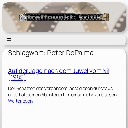
Zum
Inhalt
springen
Schlagwort:
Peter DePalma
Auf der Jagd nach dem Juwel vom Nil
[1985]
Der Schatten des Vorgängers lässt diesen durchaus
unterhaltsamen Abenteuerfilm umso mehr verblassen.
:
Weiterlesen
A
u
f
d