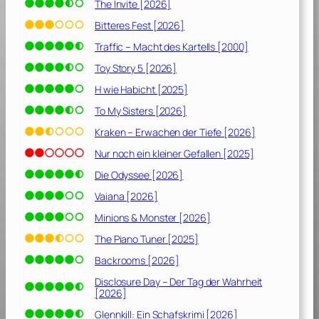
m
The Invite [2026]
N
Bitteres Fest [2026]
i
Traffic – Macht des Kartells [2000]
l
[
Toy Story 5 [2026]
1
H wie Habicht [2025]
9
To My Sisters [2026]
8
5
Kraken – Erwachen der Tiefe [2026]
]
Nur noch ein kleiner Gefallen [2025]
Die Odyssee [2026]
Vaiana [2026]
Minions & Monster [2026]
The Piano Tuner [2025]
Backrooms [2026]
Disclosure Day – Der Tag der Wahrheit
[2026]
Glennkill: Ein Schafskrimi [2026]