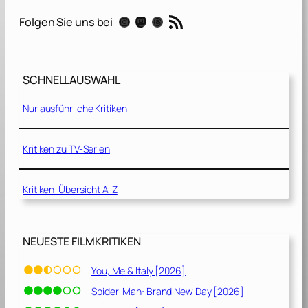
e
RSS-Feed
Instagram
Mastodon
Threads
Folgen Sie uns bei
r
J
a
g
SCHNELLAUSWAHL
d
n
Nur ausführliche Kritiken
a
c
h
Kritiken zu TV-Serien
d
e
Kritiken-Übersicht A-Z
m
J
u
w
NEUESTE FILMKRITIKEN
e
l
You, Me & Italy [2026]
v
Spider-Man: Brand New Day [2026]
o