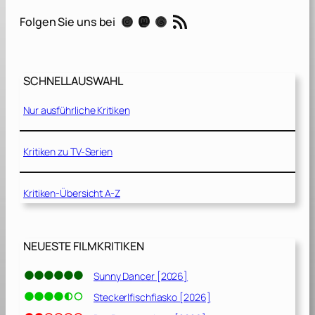
a
RSS-Feed
Instagram
Mastodon
Threads
Folgen Sie uns bei
l
l
R
i
SCHNELLAUSWAHL
c
h
Nur ausführliche Kritiken
a
r
d
Kritiken zu TV-Serien
J
e
Kritiken-Übersicht A-Z
w
e
l
l
NEUESTE FILMKRITIKEN
[
2
Sunny Dancer [2026]
0
Steckerlfischfiasko [2026]
1