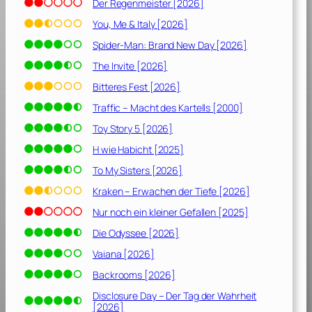
9
Der Regenmeister [2026]
]
You, Me & Italy [2026]
Spider-Man: Brand New Day [2026]
The Invite [2026]
Bitteres Fest [2026]
Traffic – Macht des Kartells [2000]
Toy Story 5 [2026]
H wie Habicht [2025]
To My Sisters [2026]
Kraken – Erwachen der Tiefe [2026]
Nur noch ein kleiner Gefallen [2025]
Die Odyssee [2026]
Vaiana [2026]
Backrooms [2026]
Disclosure Day – Der Tag der Wahrheit
[2026]