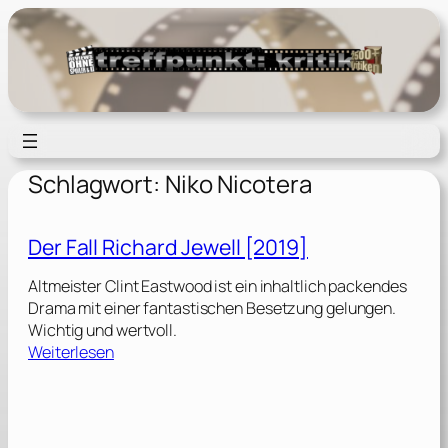
Zum
Inhalt
springen
Schlagwort:
Niko Nicotera
Der Fall Richard Jewell [2019]
Altmeister Clint Eastwood ist ein inhaltlich packendes
Drama mit einer fantastischen Besetzung gelungen.
Wichtig und wertvoll.
:
Weiterlesen
D
e
r
F