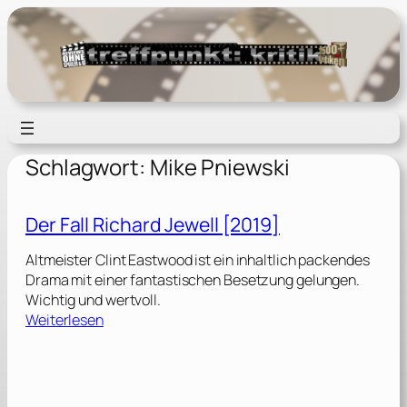
Zum
Inhalt
springen
Schlagwort:
Mike Pniewski
Der Fall Richard Jewell [2019]
Altmeister Clint Eastwood ist ein inhaltlich packendes
Drama mit einer fantastischen Besetzung gelungen.
Wichtig und wertvoll.
:
Weiterlesen
D
e
r
F