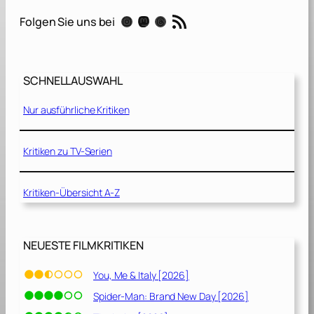
a
RSS-Feed
Instagram
Mastodon
Threads
Folgen Sie uns bei
l
l
R
i
SCHNELLAUSWAHL
c
h
Nur ausführliche Kritiken
a
r
d
Kritiken zu TV-Serien
J
e
Kritiken-Übersicht A-Z
w
e
l
l
NEUESTE FILMKRITIKEN
[
2
You, Me & Italy [2026]
0
Spider-Man: Brand New Day [2026]
1