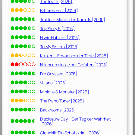
9
The Invite [2026]
]
Bitteres Fest [2026]
Traffic – Macht des Kartells [2000]
Toy Story 5 [2026]
H wie Habicht [2025]
To My Sisters [2026]
Kraken – Erwachen der Tiefe [2026]
Nur noch ein kleiner Gefallen [2025]
Die Odyssee [2026]
Vaiana [2026]
Minions & Monster [2026]
The Piano Tuner [2025]
Backrooms [2026]
Disclosure Day – Der Tag der Wahrheit
[2026]
Glennkill: Ein Schafskrimi [2026]