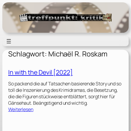
Zum
Inhalt
springen
Schlagwort:
Michaël R. Roskam
In with the Devil [2022]
So packend die auf Tatsachen basierende Story und so
toll die Inszenierung des Krimidramas, die Besetzung,
die die Figuren stückweise entblättert, sorgt hier für
Gänsehaut. Beängstigend und wichtig.
:
Weiterlesen
I
n
w