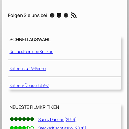
i
t
RSS-Feed
Instagram
Mastodon
Threads
Folgen Sie uns bei
h
t
h
e
SCHNELLAUSWAHL
D
e
Nur ausführliche Kritiken
v
i
l
Kritiken zu TV-Serien
[
2
Kritiken-Übersicht A-Z
0
2
2
]
NEUESTE FILMKRITIKEN
Sunny Dancer [2026]
Steckerlfischfiasko [2026]