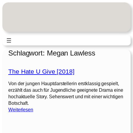
Zum
Inhalt
springen
Schlagwort:
Megan Lawless
The Hate U Give [2018]
Von der jungen Hauptdarstellerin erstklassig gespielt,
erzählt das auch für Jugendliche geeignete Drama eine
hochaktuelle Story. Sehenswert und mit einer wichtigen
Botschaft.
:
Weiterlesen
T
h
e