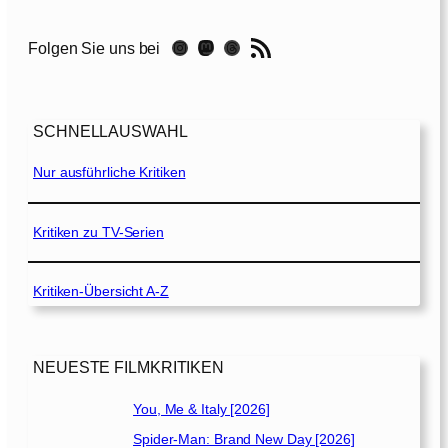
H
a
RSS-Feed
Instagram
Mastodon
Threads
Folgen Sie uns bei
t
e
U
SCHNELLAUSWAHL
G
i
Nur ausführliche Kritiken
v
e
[
Kritiken zu TV-Serien
2
0
Kritiken-Übersicht A-Z
1
8
]
NEUESTE FILMKRITIKEN
You, Me & Italy [2026]
Spider-Man: Brand New Day [2026]