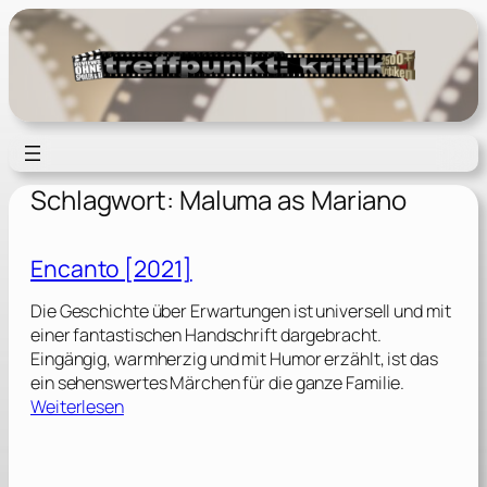
Zum
Inhalt
springen
Schlagwort:
Maluma as Mariano
Encanto [2021]
Die Geschichte über Erwartungen ist universell und mit
einer fantastischen Handschrift dargebracht.
Eingängig, warmherzig und mit Humor erzählt, ist das
ein sehenswertes Märchen für die ganze Familie.
:
Weiterlesen
E
n
c