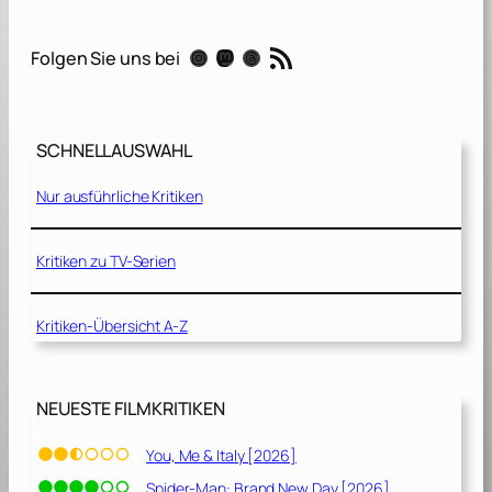
a
n
RSS-Feed
Instagram
Mastodon
Threads
Folgen Sie uns bei
t
o
[
2
SCHNELLAUSWAHL
0
2
Nur ausführliche Kritiken
1
]
Kritiken zu TV-Serien
Kritiken-Übersicht A-Z
NEUESTE FILMKRITIKEN
You, Me & Italy [2026]
Spider-Man: Brand New Day [2026]