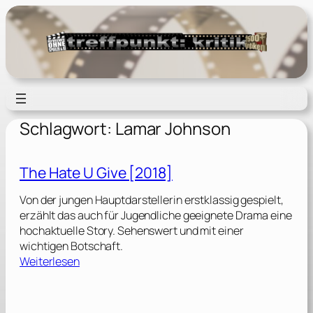
Zum
Inhalt
springen
Schlagwort:
Lamar Johnson
The Hate U Give [2018]
Von der jungen Hauptdarstellerin erstklassig gespielt,
erzählt das auch für Jugendliche geeignete Drama eine
hochaktuelle Story. Sehenswert und mit einer
wichtigen Botschaft.
:
Weiterlesen
T
h
e