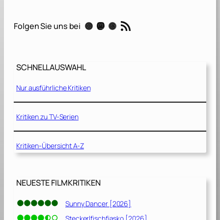
H
a
RSS-Feed
Instagram
Mastodon
Threads
Folgen Sie uns bei
t
e
U
SCHNELLAUSWAHL
G
i
Nur ausführliche Kritiken
v
e
[
Kritiken zu TV-Serien
2
0
Kritiken-Übersicht A-Z
1
8
]
NEUESTE FILMKRITIKEN
Sunny Dancer [2026]
Steckerlfischfiasko [2026]