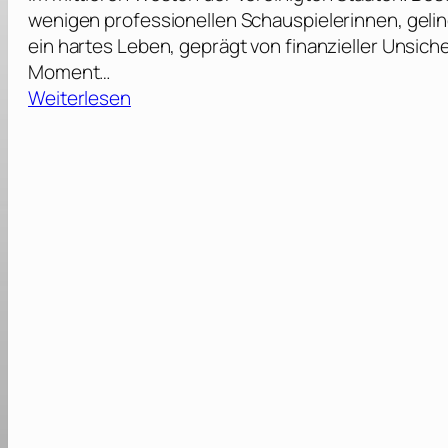
wenigen professionellen Schauspielerinnen, gelin
ein hartes Leben, geprägt von finanzieller Unsich
Moment…
:
Weiterlesen
T
h
e
N
e
w
W
e
s
t
[
2
0