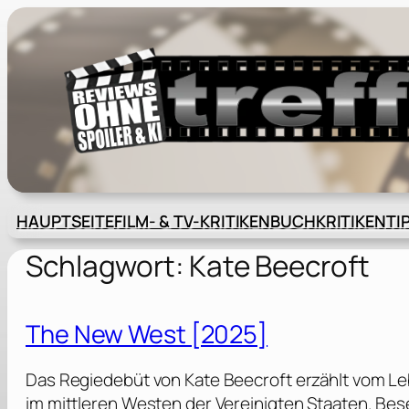
Zum
Inhalt
springen
HAUPTSEITE
FILM- & TV-KRITIKEN
BUCHKRITIKEN
TI
Schlagwort:
Kate Beecroft
The New West [2025]
Das Regiedebüt von Kate Beecroft erzählt vom Leb
im mittleren Westen der Vereinigten Staaten. Bes