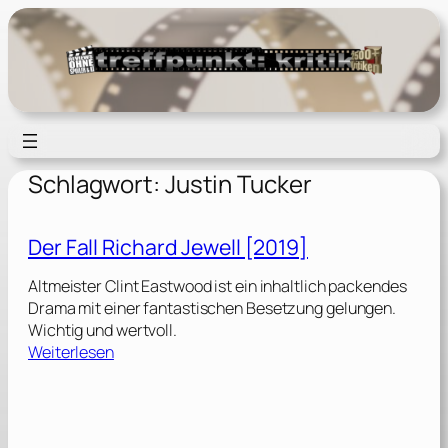
Zum
Inhalt
springen
Schlagwort:
Justin Tucker
Der Fall Richard Jewell [2019]
Altmeister Clint Eastwood ist ein inhaltlich packendes
Drama mit einer fantastischen Besetzung gelungen.
Wichtig und wertvoll.
:
Weiterlesen
D
e
r
F