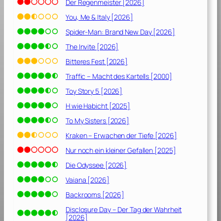
9
Der Regenmeister [2026]
]
You, Me & Italy [2026]
Spider-Man: Brand New Day [2026]
The Invite [2026]
Bitteres Fest [2026]
Traffic – Macht des Kartells [2000]
Toy Story 5 [2026]
H wie Habicht [2025]
To My Sisters [2026]
Kraken – Erwachen der Tiefe [2026]
Nur noch ein kleiner Gefallen [2025]
Die Odyssee [2026]
Vaiana [2026]
Backrooms [2026]
Disclosure Day – Der Tag der Wahrheit
[2026]