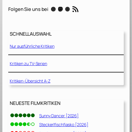
a
RSS-Feed
Instagram
Mastodon
Threads
Folgen Sie uns bei
l
l
R
i
SCHNELLAUSWAHL
c
h
Nur ausführliche Kritiken
a
r
d
Kritiken zu TV-Serien
J
e
Kritiken-Übersicht A-Z
w
e
l
l
NEUESTE FILMKRITIKEN
[
2
Sunny Dancer [2026]
0
Steckerlfischfiasko [2026]
1