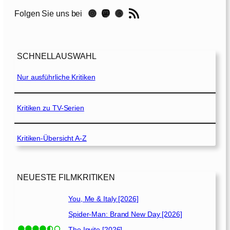
[
RSS-Feed
Instagram
Mastodon
Threads
Folgen Sie uns bei
2
0
2
0
SCHNELLAUSWAHL
]
Nur ausführliche Kritiken
Kritiken zu TV-Serien
Kritiken-Übersicht A-Z
NEUESTE FILMKRITIKEN
You, Me & Italy [2026]
Spider-Man: Brand New Day [2026]
The Invite [2026]