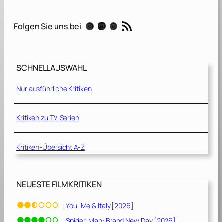
i
t
RSS-Feed
Instagram
Mastodon
Threads
Folgen Sie uns bei
h
t
h
e
SCHNELLAUSWAHL
D
e
Nur ausführliche Kritiken
v
i
l
Kritiken zu TV-Serien
[
2
Kritiken-Übersicht A-Z
0
2
2
]
NEUESTE FILMKRITIKEN
You, Me & Italy [2026]
Spider-Man: Brand New Day [2026]