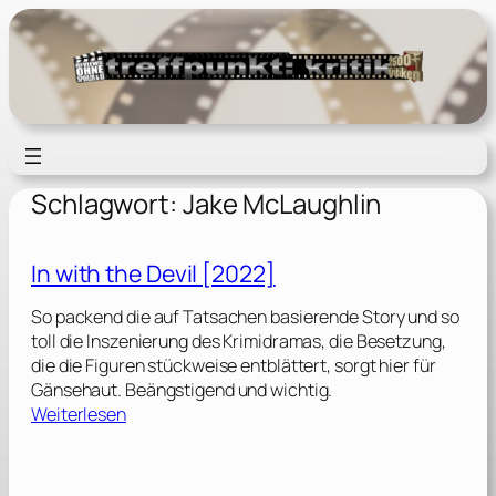
Zum
Inhalt
springen
Schlagwort:
Jake McLaughlin
In with the Devil [2022]
So packend die auf Tatsachen basierende Story und so
toll die Inszenierung des Krimidramas, die Besetzung,
die die Figuren stückweise entblättert, sorgt hier für
Gänsehaut. Beängstigend und wichtig.
:
Weiterlesen
I
n
w