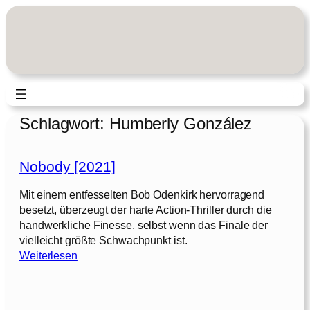
Zum
Inhalt
springen
Schlagwort:
Humberly González
Nobody [2021]
Mit einem entfesselten Bob Odenkirk hervorragend
besetzt, überzeugt der harte Action-Thriller durch die
handwerkliche Finesse, selbst wenn das Finale der
vielleicht größte Schwachpunkt ist.
:
Weiterlesen
N
o
b