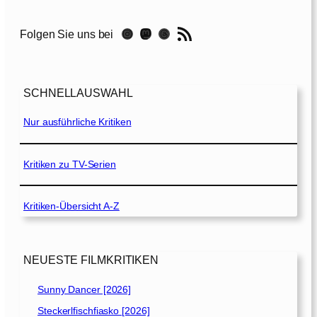
o
d
RSS-Feed
Instagram
Mastodon
Threads
Folgen Sie uns bei
y
[
2
0
SCHNELLAUSWAHL
2
1
Nur ausführliche Kritiken
]
Kritiken zu TV-Serien
Kritiken-Übersicht A-Z
NEUESTE FILMKRITIKEN
Sunny Dancer [2026]
Steckerlfischfiasko [2026]