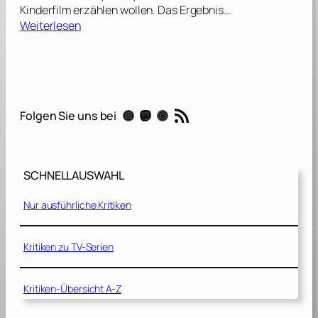
Kinderfilm erzählen wollen. Das Ergebnis…
:
Weiterlesen
M
a
s
t
e
RSS-Feed
Instagram
Mastodon
Threads
Folgen Sie uns bei
r
s
o
f
SCHNELLAUSWAHL
t
h
Nur ausführliche Kritiken
e
U
n
Kritiken zu TV-Serien
i
v
Kritiken-Übersicht A-Z
e
r