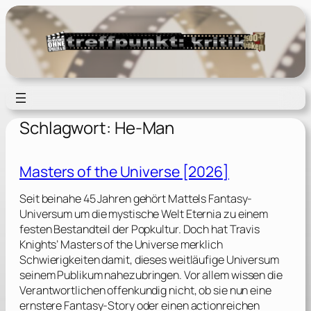
Zum
Inhalt
springen
Schlagwort:
He-Man
Masters of the Universe [2026]
Seit beinahe 45 Jahren gehört Mattels Fantasy-
Universum um die mystische Welt Eternia zu einem
festen Bestandteil der Popkultur. Doch hat Travis
Knights’ Masters of the Universe merklich
Schwierigkeiten damit, dieses weitläufige Universum
seinem Publikum nahezubringen. Vor allem wissen die
Verantwortlichen offenkundig nicht, ob sie nun eine
ernstere Fantasy-Story oder einen actionreichen