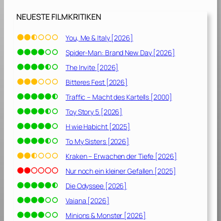
s
e
NEUESTE FILMKRITIKEN
[
2
You, Me & Italy [2026]
0
Spider-Man: Brand New Day [2026]
2
6
The Invite [2026]
]
Bitteres Fest [2026]
Traffic – Macht des Kartells [2000]
Toy Story 5 [2026]
H wie Habicht [2025]
To My Sisters [2026]
Kraken – Erwachen der Tiefe [2026]
Nur noch ein kleiner Gefallen [2025]
Die Odyssee [2026]
Vaiana [2026]
Minions & Monster [2026]