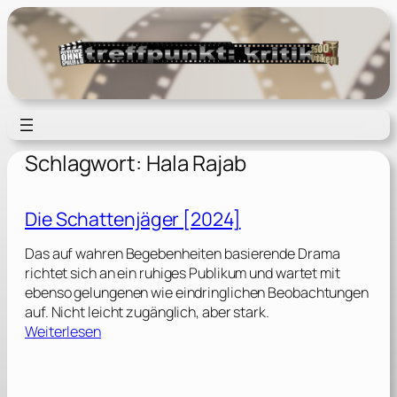
Zum
Inhalt
springen
Schlagwort:
Hala Rajab
Die Schattenjäger [2024]
Das auf wahren Begebenheiten basierende Drama
richtet sich an ein ruhiges Publikum und wartet mit
ebenso gelungenen wie eindringlichen Beobachtungen
auf. Nicht leicht zugänglich, aber stark.
:
Weiterlesen
D
i
e