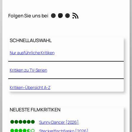
S
c
RSS-Feed
Instagram
Mastodon
Threads
Folgen Sie uns bei
h
a
t
t
SCHNELLAUSWAHL
e
n
Nur ausführliche Kritiken
j
ä
g
Kritiken zu TV-Serien
e
r
Kritiken-Übersicht A-Z
[
2
0
2
NEUESTE FILMKRITIKEN
4
]
Sunny Dancer [2026]
Steckerlfischfiasko [2026]