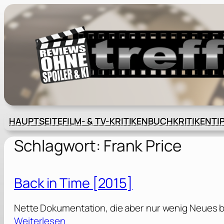
Zum
Inhalt
springen
HAUPTSEITE
FILM- & TV-KRITIKEN
BUCHKRITIKEN
TI
Schlagwort:
Frank Price
Back in Time [2015]
Nette Dokumentation, die aber nur wenig Neues b
:
Weiterlesen