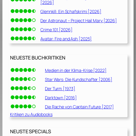
[2026]
2
Glennkill: Ein Schafskrimi [2026]
]
Der Astronaut – Project Hail Mary [2026]
Crime 101 [2026]
Avatar: Fire and Ash [2025]
NEUESTE BUCHKRITIKEN
Medien in der Klima-Krise [2022]
Star Wars: Die Kundschafter [2006]
Der Turm [1973]
Darktown [2016]
Die Rache von Captain Future [2017]
Kritiken zu Audiobooks
NEUSTE SPECIALS