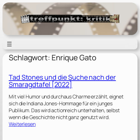
Zum
Inhalt
springen
Schlagwort:
Enrique Gato
Tad Stones und die Suche nach der
Smaragdtafel [2022]
Mit viel Humor und durchaus Charme erzählt, eignet
sich die Indiana Jones-Hommage für ein junges
Publikum. Das wird actionreich unterhalten, selbst
wenn die Geschichte nicht ganz genutzt wird.
:
Weiterlesen
T
a