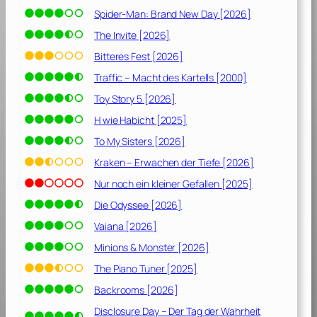
c
Spider-Man: Brand New Day [2026]
h
d
The Invite [2026]
e
Bitteres Fest [2026]
r
Traffic – Macht des Kartells [2000]
S
m
Toy Story 5 [2026]
a
H wie Habicht [2025]
r
To My Sisters [2026]
a
g
Kraken – Erwachen der Tiefe [2026]
d
Nur noch ein kleiner Gefallen [2025]
t
Die Odyssee [2026]
a
f
Vaiana [2026]
e
Minions & Monster [2026]
l
[
The Piano Tuner [2025]
2
Backrooms [2026]
0
Disclosure Day – Der Tag der Wahrheit
2