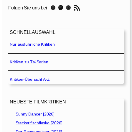
[
RSS-Feed
Instagram
Mastodon
Threads
Folgen Sie uns bei
2
0
2
0
SCHNELLAUSWAHL
]
Nur ausführliche Kritiken
Kritiken zu TV-Serien
Kritiken-Übersicht A-Z
NEUESTE FILMKRITIKEN
Sunny Dancer [2026]
Steckerlfischfiasko [2026]
Der Regenmeister [2026]