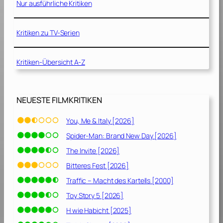
Nur ausführliche Kritiken
u
m
D
Kritiken zu TV-Serien
e
s
Kritiken-Übersicht A-Z
s
e
r
t
NEUESTE FILMKRITIKEN
[
1
You, Me & Italy [2026]
9
Spider-Man: Brand New Day [2026]
7
6
The Invite [2026]
]
Bitteres Fest [2026]
Traffic – Macht des Kartells [2000]
Toy Story 5 [2026]
H wie Habicht [2025]