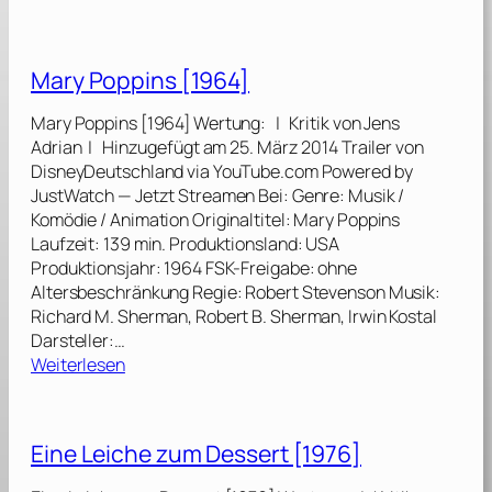
T
h
e
Mary Poppins [1964]
B
r
Mary Poppins [1964] Wertung: | Kritik von Jens
i
Adrian | Hinzugefügt am 25. März 2014 Trailer von
d
DisneyDeutschland via YouTube.com Powered by
e
JustWatch — Jetzt Streamen Bei: Genre: Musik /
!
Komödie / Animation Originaltitel: Mary Poppins
Laufzeit: 139 min. Produktionsland: USA
–
Produktionsjahr: 1964 FSK-Freigabe: ohne
E
Altersbeschränkung Regie: Robert Stevenson Musik:
s
Richard M. Sherman, Robert B. Sherman, Irwin Kostal
l
Darsteller:…
e
:
Weiterlesen
b
M
e
a
d
r
Eine Leiche zum Dessert [1976]
i
y
e
P