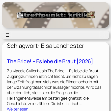
Zum
Inhalt
springen
Schlagwort:
Elsa Lanchester
The Bride! – Es lebe die Braut [2026]
Zu Maggie Gyllenhaals The Bride! – Es lebe die Braut
Zugang zu finden, ist nicht leicht, um nicht zu sagen,
lange Zeit fragt man sich, was die Filmemacherin mit
der Erzählung tatsächlich aussagen möchte. Wird das
aber deutlich, stellt sich die Frage, ob die
Herangehensweise am besten geeignet ist, die
Geschichte zu erzählen. Die ist stilistisch…
:
Weiterlesen