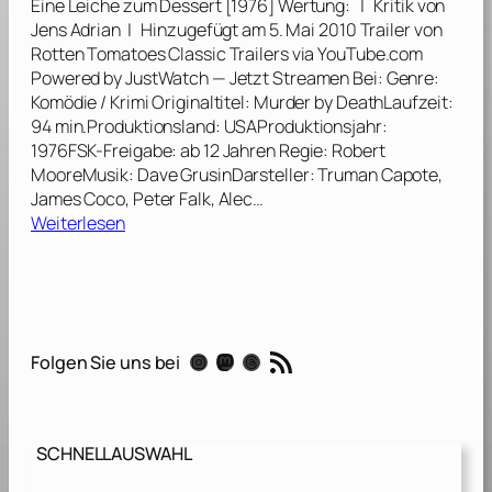
Eine Leiche zum Dessert [1976] Wertung: | Kritik von
B
o
Jens Adrian | Hinzugefügt am 5. Mai 2010 Trailer von
r
p
Rotten Tomatoes Classic Trailers via YouTube.com
a
p
Powered by JustWatch — Jetzt Streamen Bei: Genre:
u
i
Komödie / Krimi Originaltitel: Murder by DeathLaufzeit:
t
n
94 min.Produktionsland: USAProduktionsjahr:
[
s
1976FSK-Freigabe: ab 12 Jahren Regie: Robert
2
[
MooreMusik: Dave GrusinDarsteller: Truman Capote,
0
1
James Coco, Peter Falk, Alec…
2
9
:
Weiterlesen
6
6
E
]
4
i
]
n
e
L
RSS-Feed
Instagram
Mastodon
Threads
Folgen Sie uns bei
e
i
c
h
SCHNELLAUSWAHL
e
z