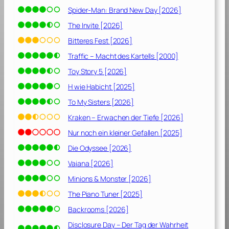
i
Spider-Man: Brand New Day [2026]
n
M
The Invite [2026]
o
Bitteres Fest [2026]
n
Traffic – Macht des Kartells [2000]
s
t
Toy Story 5 [2026]
e
H wie Habicht [2025]
r
To My Sisters [2026]
U
r
Kraken – Erwachen der Tiefe [2026]
l
Nur noch ein kleiner Gefallen [2025]
a
Die Odyssee [2026]
u
b
Vaiana [2026]
[
Minions & Monster [2026]
2
0
The Piano Tuner [2025]
1
Backrooms [2026]
8
Disclosure Day – Der Tag der Wahrheit
]