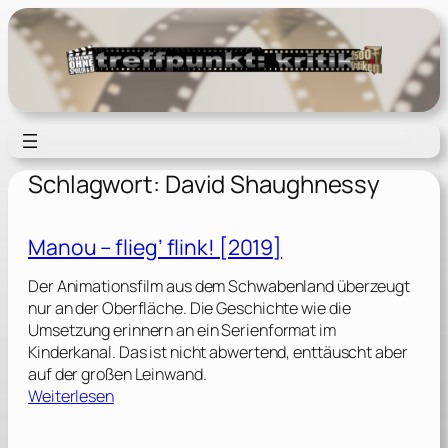
Zum
Inhalt
springen
Schlagwort:
David Shaughnessy
Manou – flieg’ flink! [2019]
Der Animationsfilm aus dem Schwabenland überzeugt
nur an der Oberfläche. Die Geschichte wie die
Umsetzung erinnern an ein Serienformat im
Kinderkanal. Das ist nicht abwertend, enttäuscht aber
auf der großen Leinwand.
:
Weiterlesen
M
a