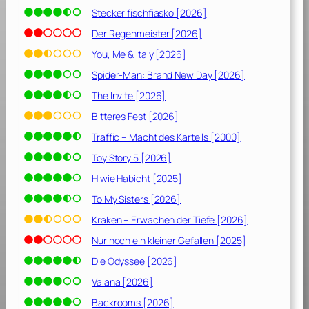
1
Steckerlfischfiasko [2026]
9
]
Der Regenmeister [2026]
You, Me & Italy [2026]
Spider-Man: Brand New Day [2026]
The Invite [2026]
Bitteres Fest [2026]
Traffic – Macht des Kartells [2000]
Toy Story 5 [2026]
H wie Habicht [2025]
To My Sisters [2026]
Kraken – Erwachen der Tiefe [2026]
Nur noch ein kleiner Gefallen [2025]
Die Odyssee [2026]
Vaiana [2026]
Backrooms [2026]