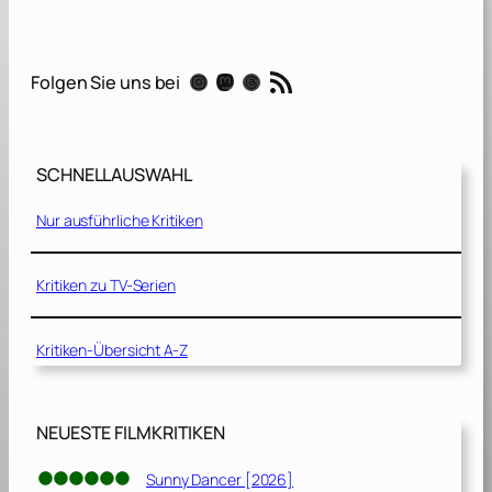
n
o
u
RSS-Feed
Instagram
Mastodon
Threads
Folgen Sie uns bei
–
f
l
SCHNELLAUSWAHL
i
e
Nur ausführliche Kritiken
g
’
f
Kritiken zu TV-Serien
l
i
Kritiken-Übersicht A-Z
n
k
!
[
NEUESTE FILMKRITIKEN
2
0
Sunny Dancer [2026]