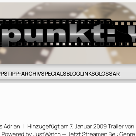
BLOG
GLOSSAR
PPS
TIPP-ARCHIV
SPECIALS
LINKS
s Adrian | Hinzugefügt am 7. Januar 2009 Trailer von
m Powered by JustWatch — Jetzt Streamen Bei: Genre