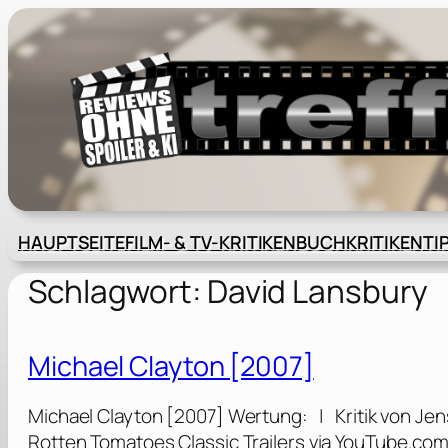
Zum
Inhalt
springen
HAUPTSEITE
FILM- & TV-KRITIKEN
BUCHKRITIKEN
TI
Schlagwort:
David Lansbury
Michael Clayton [2007]
Michael Clayton [2007] Wertung: | Kritik von Jen
Rotten Tomatoes Classic Trailers via YouTube.co