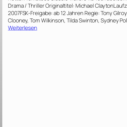
Drama / Thriller Originaltitel: Michael ClaytonLau
2007FSK-Freigabe: ab 12 Jahren Regie: Tony Gilr
Clooney, Tom Wilkinson, Tilda Swinton, Sydney Pol
:
Weiterlesen
M
i
c
h
a
e
l
C
l
a
y
t
o