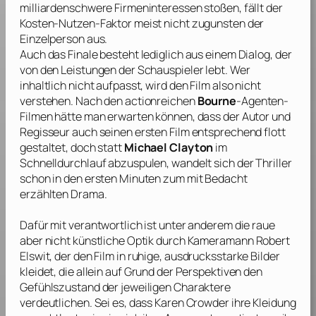
milliardenschwere Firmeninteressen stoßen, fällt der
Kosten-Nutzen-Faktor meist nicht zugunsten der
Einzelperson aus.
Auch das Finale besteht lediglich aus einem Dialog, der
von den Leistungen der Schauspieler lebt. Wer
inhaltlich nicht aufpasst, wird den Film also nicht
verstehen. Nach den actionreichen
Bourne
-Agenten-
Filmen hätte man erwarten können, dass der Autor und
Regisseur auch seinen ersten Film entsprechend flott
gestaltet, doch statt
Michael Clayton
im
Schnelldurchlauf abzuspulen, wandelt sich der Thriller
schon in den ersten Minuten zum mit Bedacht
erzählten Drama.
Dafür mit verantwortlich ist unter anderem die raue
aber nicht künstliche Optik durch Kameramann
Robert
Elswit
, der den Film in ruhige, ausdrucksstarke Bilder
kleidet, die allein auf Grund der Perspektiven den
Gefühlszustand der jeweiligen Charaktere
verdeutlichen. Sei es, dass Karen Crowder ihre Kleidung