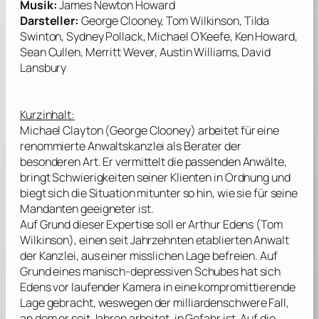
Musik:
James Newton Howard
Darsteller:
George Clooney, Tom Wilkinson, Tilda
Swinton, Sydney Pollack, Michael O’Keefe, Ken Howard,
Sean Cullen, Merritt Wever, Austin Williams, David
Lansbury
Kurzinhalt:
Michael Clayton (
George Clooney
) arbeitet für eine
renommierte Anwaltskanzlei als Berater der
besonderen Art. Er vermittelt die passenden Anwälte,
bringt Schwierigkeiten seiner Klienten in Ordnung und
biegt sich die Situation mitunter so hin, wie sie für seine
Mandanten geeigneter ist.
Auf Grund dieser Expertise soll er Arthur Edens (
Tom
Wilkinson
), einen seit Jahrzehnten etablierten Anwalt
der Kanzlei, aus einer misslichen Lage befreien. Auf
Grund eines manisch-depressiven Schubes hat sich
Edens vor laufender Kamera in eine kompromittierende
Lage gebracht, weswegen der milliardenschwere Fall,
an dem er seit Jahren arbeitet, in Gefahr ist. Auf die