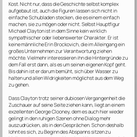
Kost. Nicht nur, dass die Geschichte selbst komplex
aufgebaut ist, auch die Figuren lassen sich nicht in
einfache Schubladen stecken, die es einem einfach
machen, sie zu mögen oder nicht. Selbst Hauptfigur
Michael Clayton ist in dem Sinne kein wirklich
sympathischer oder liebenswerter Charakter. Er ist
keine männliche
Erin Brockovich
, die im Alleingang ein
großes Unternehmen zur Verantwortung ziehen
möchte. Vielmehr interessieren ihn die Hintergründe zu
dem Fall erst dann, als es um seinen eigenen Kopf geht.
Bis dahin ist er darum bemüht, sich über Wasser zu
halten und allen Widrigkeiten möglichst aus dem Weg
zu gehen.
Dass Clayton trotz seiner dubiosen Vergangenheit die
Zuschauer auf seine Seite ziehen kann, liegt an einem
exzellenten
George Clooney
, dem es auch hier wieder
gelingt in den ruhigen Szenen ohne Dialog mehr
auszudrücken, als in den Gesprächen. Schon deshalb
lohnt es sich, zu Beginn des Abspanns sitzen zu