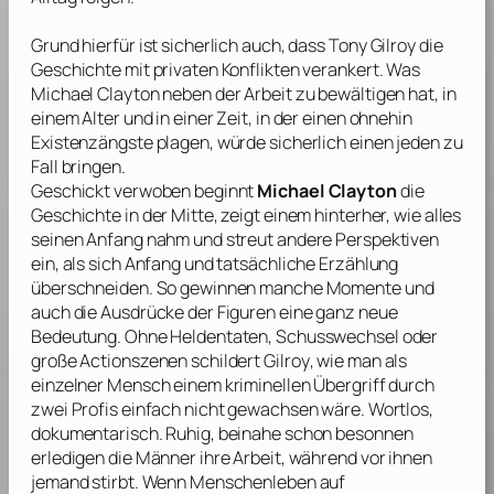
Grund hierfür ist sicherlich auch, dass
Tony Gilroy
die
Geschichte mit privaten Konflikten verankert. Was
Michael Clayton neben der Arbeit zu bewältigen hat, in
einem Alter und in einer Zeit, in der einen ohnehin
Existenzängste plagen, würde sicherlich einen jeden zu
Fall bringen.
Geschickt verwoben beginnt
Michael Clayton
die
Geschichte in der Mitte, zeigt einem hinterher, wie alles
seinen Anfang nahm und streut andere Perspektiven
ein, als sich Anfang und tatsächliche Erzählung
überschneiden. So gewinnen manche Momente und
auch die Ausdrücke der Figuren eine ganz neue
Bedeutung. Ohne Heldentaten, Schusswechsel oder
große Actionszenen schildert
Gilroy
, wie man als
einzelner Mensch einem kriminellen Übergriff durch
zwei Profis einfach nicht gewachsen wäre. Wortlos,
dokumentarisch. Ruhig, beinahe schon besonnen
erledigen die Männer ihre Arbeit, während vor ihnen
jemand stirbt. Wenn Menschenleben auf