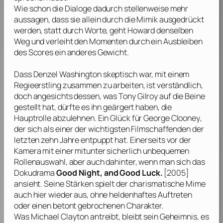
Wie schon die Dialoge dadurch stellenweise mehr
aussagen, dass sie allein durch die Mimik ausgedrückt
werden, statt durch Worte, geht
Howard
denselben
Weg und verleiht den Momenten durch ein Ausbleiben
des Scores ein anderes Gewicht.
Dass
Denzel Washington
skeptisch war, mit einem
Regieerstling zusammen zu arbeiten, ist verständlich,
doch angesichts dessen, was
Tony Gilroy
auf die Beine
gestellt hat, dürfte es ihn geärgert haben, die
Hauptrolle abzulehnen. Ein Glück für
George Clooney
,
der sich als einer der wichtigsten Filmschaffenden der
letzten zehn Jahre entpuppt hat. Einerseits vor der
Kamera mit einer mitunter sicherlich unbequemen
Rollenauswahl, aber auch dahinter, wenn man sich das
Dokudrama
Good Night, and Good Luck.
[2005]
ansieht. Seine Stärken spielt der charismatische Mime
auch hier wieder aus, ohne heldenhaftes Auftreten
oder einen betont gebrochenen Charakter.
Was Michael Clayton antreibt, bleibt sein Geheimnis, es