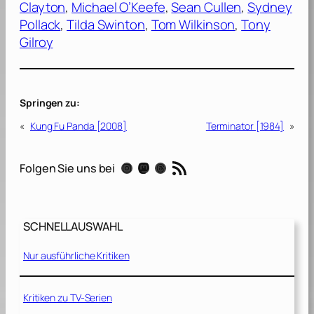
Clayton
, 
Michael O’Keefe
, 
Sean Cullen
, 
Sydney
Pollack
, 
Tilda Swinton
, 
Tom Wilkinson
, 
Tony
Gilroy
Springen zu:
«
Kung Fu Panda [2008]
Terminator [1984]
»
RSS-Feed
Instagram
Mastodon
Threads
Folgen Sie uns bei
SCHNELLAUSWAHL
Nur ausführliche Kritiken
Kritiken zu TV-Serien