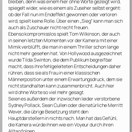
bleiben, denn was einem hier ohne Worte gezeigt wird,
spiegelt wider, wie es einem als Zuseher selbst ergeht:
ob der Fall nun im Endeffekt gewonnen oder verloren
wird, spielt keine Rolle. Über einen „Sieg“ kann man sich
auch als Zuschauer nicht recht freuen.
Ebenso kompromisslos spielt
Tom Wilkinson
, der auch
in seinen letzten Momenten vor der Kamera mit einer
Mimik verblüfft, die man in einem Thriller schon lange
nicht mehr gesehen hat. Von Hollywood ausgezeichnet
wurde
Tilda Swinton
, die dem Publikum begreifbar
macht, dass ihre fehlgeleiteten Entscheidungen daher
rühren, dass sie als Frau in einer klassischen
Männerposition unter einem Erwartungsdruck, dem sie
nicht standhalten kann zusammenbricht. Auch hier
wird ohne Worte so viel mehr gesagt.
Seien es außerdem der inzwischen leider verstorbene
Sydney Pollack
,
Sean Cullen
oder die natürliche
Merritt
Wever
, die übrige Besetzung steht den
Hauptdarstellern in nichts nach. Man hat das Gefühl,
die Kamera würde ihnen wie ein Voyeur durch ihren
Alltag folgen.