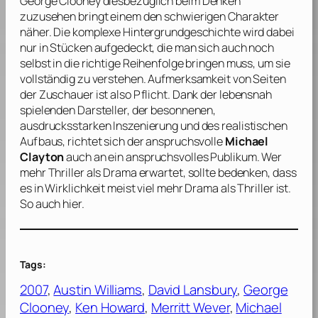
George Clooney
diesbezüglich beim Denken
zuzusehen bringt einem den schwierigen Charakter
näher. Die komplexe Hintergrundgeschichte wird dabei
nur in Stücken aufgedeckt, die man sich auch noch
selbst in die richtige Reihenfolge bringen muss, um sie
vollständig zu verstehen. Aufmerksamkeit von Seiten
der Zuschauer ist also Pflicht. Dank der lebensnah
spielenden Darsteller, der besonnenen,
ausdrucksstarken Inszenierung und des realistischen
Aufbaus, richtet sich der anspruchsvolle
Michael
Clayton
auch an ein anspruchsvolles Publikum. Wer
mehr Thriller als Drama erwartet, sollte bedenken, dass
es in Wirklichkeit meist viel mehr Drama als Thriller ist.
So auch hier.
Tags:
2007
, 
Austin Williams
, 
David Lansbury
, 
George
Clooney
, 
Ken Howard
, 
Merritt Wever
, 
Michael