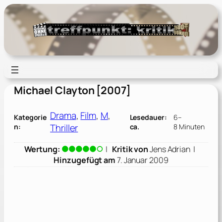
Zum
Inhalt
springen
Michael Clayton [2007]
Drama
, 
Film
, 
M
, 
Kategorie
Lesedauer:
6–
Thriller
n:
ca.
8 Minuten
Wertung:
|
Kritik von
Jens Adrian
|
Hinzugefügt am
7. Januar 2009