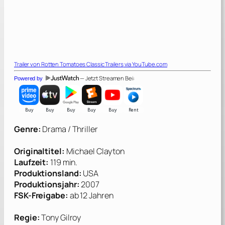
Trailer von
Rotten Tomatoes Classic Trailers
via YouTube.com
— Jetzt Streamen Bei:
Powered by
Genre:
Drama / Thriller
Originaltitel:
Michael Clayton
Laufzeit:
119 min.
Produktionsland:
USA
Produktionsjahr:
2007
FSK-Freigabe:
ab 12 Jahren
Regie:
Tony Gilroy