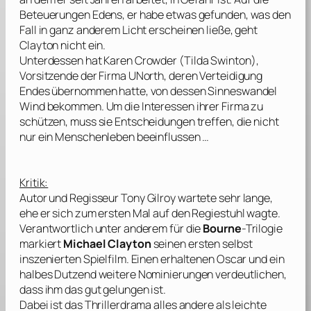
Beteuerungen Edens, er habe etwas gefunden, was den
Fall in ganz anderem Licht erscheinen ließe, geht
Clayton nicht ein.
Unterdessen hat Karen Crowder (
Tilda Swinton
),
Vorsitzende der Firma UNorth, deren Verteidigung
Endes übernommen hatte, von dessen Sinneswandel
Wind bekommen. Um die Interessen ihrer Firma zu
schützen, muss sie Entscheidungen treffen, die nicht
nur ein Menschenleben beeinflussen …
Kritik:
Autor und Regisseur
Tony Gilroy
wartete sehr lange,
ehe er sich zum ersten Mal auf den Regiestuhl wagte.
Verantwortlich unter anderem für die
Bourne
-Trilogie
markiert
Michael Clayton
seinen ersten selbst
inszenierten Spielfilm. Einen erhaltenen Oscar und ein
halbes Dutzend weitere Nominierungen verdeutlichen,
dass ihm das gut gelungen ist.
Dabei ist das Thrillerdrama alles andere als leichte