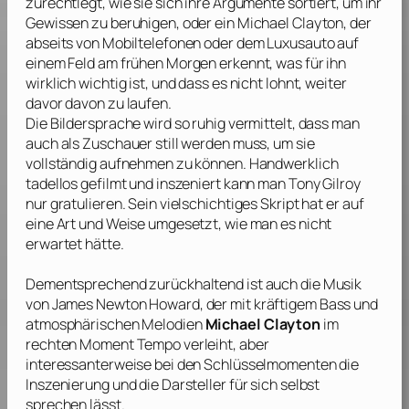
zurechtlegt, wie sie sich ihre Argumente sortiert, um ihr
Gewissen zu beruhigen, oder ein Michael Clayton, der
abseits von Mobiltelefonen oder dem Luxusauto auf
einem Feld am frühen Morgen erkennt, was für ihn
wirklich wichtig ist, und dass es nicht lohnt, weiter
davor davon zu laufen.
Die Bildersprache wird so ruhig vermittelt, dass man
auch als Zuschauer still werden muss, um sie
vollständig aufnehmen zu können. Handwerklich
tadellos gefilmt und inszeniert kann man
Tony Gilroy
nur gratulieren. Sein vielschichtiges Skript hat er auf
eine Art und Weise umgesetzt, wie man es nicht
erwartet hätte.
Dementsprechend zurückhaltend ist auch die Musik
von
James Newton Howard
, der mit kräftigem Bass und
atmosphärischen Melodien
Michael Clayton
im
rechten Moment Tempo verleiht, aber
interessanterweise bei den Schlüsselmomenten die
Inszenierung und die Darsteller für sich selbst
sprechen lässt.