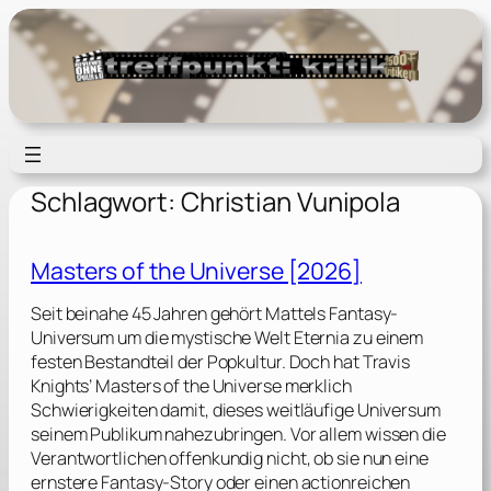
Zum
Inhalt
springen
Schlagwort:
Christian Vunipola
Masters of the Universe [2026]
Seit beinahe 45 Jahren gehört Mattels Fantasy-
Universum um die mystische Welt Eternia zu einem
festen Bestandteil der Popkultur. Doch hat Travis
Knights’ Masters of the Universe merklich
Schwierigkeiten damit, dieses weitläufige Universum
seinem Publikum nahezubringen. Vor allem wissen die
Verantwortlichen offenkundig nicht, ob sie nun eine
ernstere Fantasy-Story oder einen actionreichen