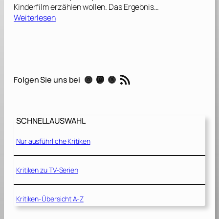
Kinderfilm erzählen wollen. Das Ergebnis…
:
Weiterlesen
M
a
s
t
e
RSS-Feed
Instagram
Mastodon
Threads
Folgen Sie uns bei
r
s
o
f
SCHNELLAUSWAHL
t
h
Nur ausführliche Kritiken
e
U
n
Kritiken zu TV-Serien
i
v
Kritiken-Übersicht A-Z
e
r