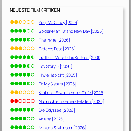
s
e
NEUESTE FILMKRITIKEN
[
2
You, Me & Italy [2026]
0
Spider-Man: Brand New Day [2026]
2
6
The Invite [2026]
]
Bitteres Fest [2026]
Traffic – Macht des Kartells [2000]
Toy Story 5 [2026]
H wie Habicht [2025]
To My Sisters [2026]
Kraken – Erwachen der Tiefe [2026]
Nur noch ein kleiner Gefallen [2025]
Die Odyssee [2026]
Vaiana [2026]
Minions & Monster [2026]